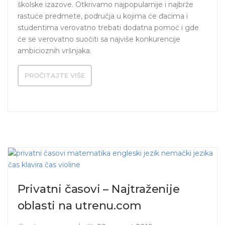
školske izazove. Otkrivamo najpopularnije i najbrže 
rastuće predmete, područja u kojima će đacima i 
studentima verovatno trebati dodatna pomoć i gde 
će se verovatno suočiti sa najviše konkurencije 
ambicioznih vršnjaka.
PROČITAJTE VIŠE
Privatni časovi – Najtraženije
oblasti na utrenu.com