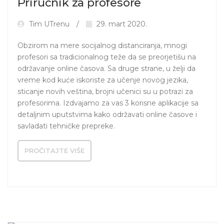
Priručnik za profesore
Tim UTrenu
29. mart 2020.
Obzirom na mere socijalnog distanciranja, mnogi 
profesori sa tradicionalnog teže da se preorjetišu na 
održavanje online časova. Sa druge strane, u želji da 
vreme kod kuće iskoriste za učenje novog jezika, 
sticanje novih veština, brojni učenici su u potrazi za 
profesorima. Izdvajamo za vas 3 korisne aplikacije sa 
detaljnim uputstvima kako održavati online časove i 
savladati tehničke prepreke.
PROČITAJTE VIŠE