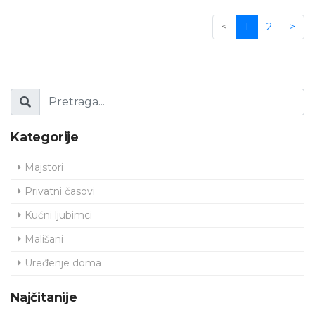
<
1
2
>
Kategorije
Majstori
Privatni časovi
Kućni ljubimci
Mališani
Uređenje doma
Najčitanije