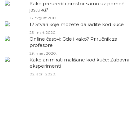
Kako preurediti prostor samo uz pomoć
jastuka?
15. avgust 2019.
12 Stvari koje možete da radite kod kuće
25. mart 2020.
Online časovi: Gde i kako? Priručnik za
profesore
29. mart 2020.
Kako animirati mališane kod kuće: Zabavni
eksperimenti
02. april 2020.