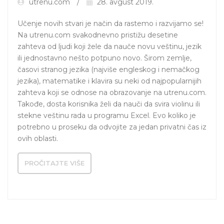
utrenu.com
28. avgust 2019.
Učenje novih stvari je način da rastemo i razvijamo se! 
Na utrenu.com svakodnevno pristižu desetine 
zahteva od ljudi koji žele da nauče novu veštinu, jezik 
ili jednostavno nešto potpuno novo. Širom zemlje, 
časovi stranog jezika (najviše engleskog i nemačkog 
jezika), matematike i klavira su neki od najpopularnijih 
zahteva koji se odnose na obrazovanje na utrenu.com. 
Takođe, dosta korisnika želi da nauči da svira violinu ili 
stekne veštinu rada u programu Excel. Evo koliko je 
potrebno u proseku da odvojite za jedan privatni čas iz 
ovih oblasti.
PROČITAJTE VIŠE