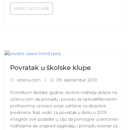
PROČITAJTE VIŠE
Povratak u školske klupe
utrenu.com
09. septembar 2019.
Početkom školske godine, stotine roditelja dolaze na 
utrenu.com da pronađu i povežu se sa kvalifikovanim 
profesorima, unoseći svoje zahteve za desetine 
predmeta. Naš vodič za povratak u školu u 2019. 
integriše ove podatke u cilju da pomogne učenicima i 
roditeljima da unapred sagledaju i pronađu rešenje za 