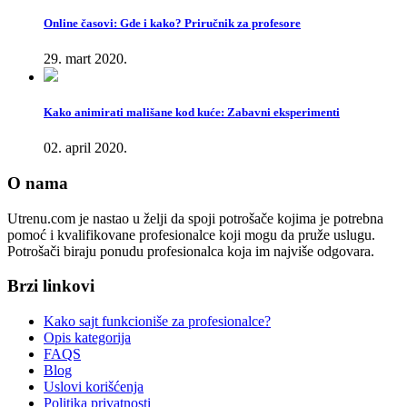
Online časovi: Gde i kako? Priručnik za profesore
29. mart 2020.
Kako animirati mališane kod kuće: Zabavni eksperimenti
02. april 2020.
O nama
Utrenu.com je nastao u želji da spoji potrošače kojima je potrebna
pomoć i kvalifikovane profesionalce koji mogu da pruže uslugu.
Potrošači biraju ponudu profesionalca koja im najviše odgovara.
Brzi linkovi
Kako sajt funkcioniše za profesionalce?
Opis kategorija
FAQS
Blog
Uslovi korišćenja
Politika privatnosti