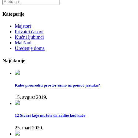
Kategorije
Majstori
Privatni časovi
Kućni ljubimci
Mališani
Uređenje doma
Najčitanije
Kako preurediti prostor samo uz pomoć jastuka?
15. avgust 2019.
12 Stvari koje možete da radite kod kuće
25. mart 2020.