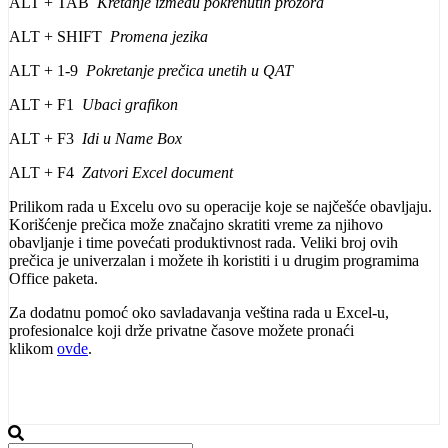
ALT + TAB
Kretanje između pokrenutih prozora
ALT + SHIFT
Promena jezika
ALT + 1-9
Pokretanje prečica unetih u QAT
ALT + F1
Ubaci grafikon
ALT + F3
Idi u Name Box
ALT + F4
Zatvori Excel document
Prilikom rada u Excelu ovo su operacije koje se najčešće obavljaju.
Korišćenje prečica može značajno skratiti vreme za njihovo
obavljanje i time povećati produktivnost rada. Veliki broj ovih
prečica je univerzalan i možete ih koristiti i u drugim programima
Office paketa.
Za dodatnu pomoć oko savladavanja veština rada u Excel-u,
profesionalce koji drže privatne časove možete pronaći
klikom
ovde
.