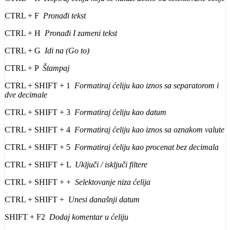
CTRL + F
Pronađi tekst
CTRL + H
Pronađi I zameni tekst
CTRL + G
Idi na (Go to)
CTRL + P
Štampaj
CTRL + SHIFT + 1
Formatiraj ćeliju kao iznos sa separatorom i
dve decimale
CTRL + SHIFT + 3
Formatiraj ćeliju kao datum
CTRL + SHIFT + 4
Formatiraj ćeliju kao iznos sa oznakom valute
CTRL + SHIFT + 5
Formatiraj ćeliju kao procenat bez decimala
CTRL + SHIFT + L
Uključi / isključi filtere
CTRL + SHIFT + +
Selektovanje niza ćelija
CTRL + SHIFT +
Unesi današnji datum
SHIFT + F2
Dodaj komentar u ćeliju