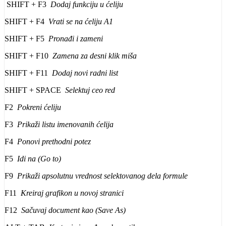
SHIFT + F3
Dodaj funkciju u ćeliju
SHIFT + F4
Vrati se na ćeliju A1
SHIFT + F5
Pronađi i zameni
SHIFT + F10
Zamena za desni klik miša
SHIFT + F11
Dodaj novi radni list
SHIFT + SPACE
Selektuj ceo red
F2
Pokreni ćeliju
F3
Prikaži listu imenovanih ćelija
F4
Ponovi prethodni potez
F5
Idi na (Go to)
F9
Prikaži apsolutnu vrednost selektovanog dela formule
F11
Kreiraj grafikon u novoj stranici
F12
Sačuvaj document kao (Save As)