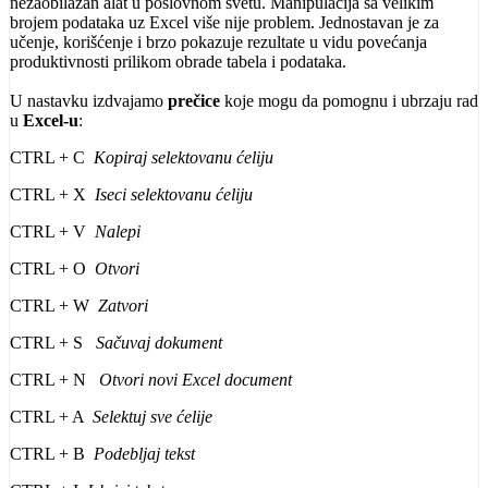
nezaobilazan alat u poslovnom svetu. Manipulacija sa velikim
brojem podataka uz Excel više nije problem. Jednostavan je za
učenje, korišćenje i brzo pokazuje rezultate u vidu povećanja
produktivnosti prilikom obrade tabela i podataka.
U nastavku izdvajamo
prečice
koje mogu da pomognu i ubrzaju rad
u
Excel-u
:
CTRL + C
Kopiraj selektovanu ćeliju
CTRL + X
Iseci selektovanu ćeliju
CTRL + V
Nalepi
CTRL + O
Otvori
CTRL + W
Zatvori
CTRL + S
Sačuvaj dokument
CTRL + N
Otvori novi Excel document
CTRL + A
Selektuj sve ćelije
CTRL + B
Podebljaj tekst