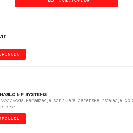
TRAŽITE VIŠE PONUDA
VIT
E PONUDU
IHAJILO MP SYSTEMS
e vodovoda, kanalizacije, sprinklera, bazenske instalacije, od
rejanje.
E PONUDU