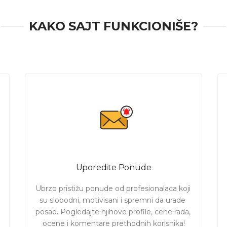
u klikom na:
sve usluge
.
KAKO SAJT FUNKCIONIŠE?
biti ponude od
vodoinstalatera
iz
Beograda
koji su motivisani, 
adati posao. Angažujte majstora čija ponuda Vam najviše odgovar
e 00-24h. Ukoliko želite, možete da dodate i fotografiju, radi bol
Uporedite Ponude
Ubrzo pristižu ponude od profesionalaca koji 
su slobodni, motivisani i spremni da urade 
posao. Pogledajte njihove profile, cene rada, 
ocene i komentare prethodnih korisnika!