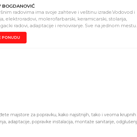
 BOGDANOVIĆ
ršnim radovima ima svoje zahteve i veštinu izrade.Vodovod i
ja, elektroradovi, molerofarbarski, keramicarski, stolarija,
acki radovi, adaptacije i renoviranje. Sve na jednom mestu.
 i u roku. Zamena slavina, bojlera, popravke u stanu. Vaše je
E PONUDU
da se dogocorimo. Ostalo je naša obaveza.
te majstore za popravku, kako najsitnijih, tako i veoma krupnih
, adaptacije, popravke instalacija, montaže sanitarije, odglušenje
ite željenu kategoriju:
adaptacija i renoviranje
,
keramičar
,
elek