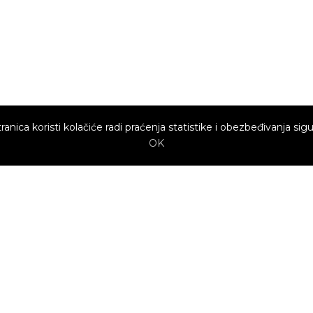
ranica koristi kolačiće radi praćenja statistike i obezbeđivanja sigu
OK
Brzi linkovi
Marketing
Kako sajt
Baneri
funkcioniše za