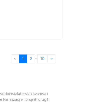
 da
…
<
1
2
10
>
vodoinstalaterskih kvarova i
 kanalizacije i brojnih drugih
tričar
,
zidar
.