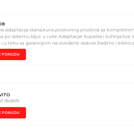
08
a adaptacija stana,kuce,poslovnog prostora sa kompletni
a po sistemu kljuc u ruke.Adaptacije kupatila i kuhinja.Sve 
o i u roku sa garancijom na izvedene radove.Radimo i elktric
cne instalacije,postavka rasvete,zamema razvodnih
E PONUDU
nica,prekidaca,sitni kucni kvarovi na instalaciji.Javite se mozd
as problem da resimo na obostrano zadovoljstvo.Dostupn
VITO
f dkdkfk
E PONUDU