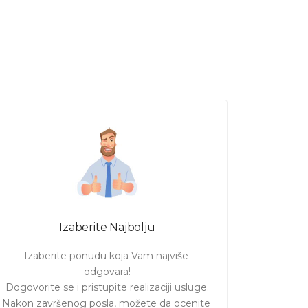
slobodni u terminima koji Vama
a!
Kliknite
ovde
za promenu
jeg uvida i procene
cene
Izaberite Najbolju
Izaberite ponudu koja Vam najviše 
odgovara!

Dogovorite se i pristupite realizaciji usluge.

Nakon završenog posla, možete da ocenite 