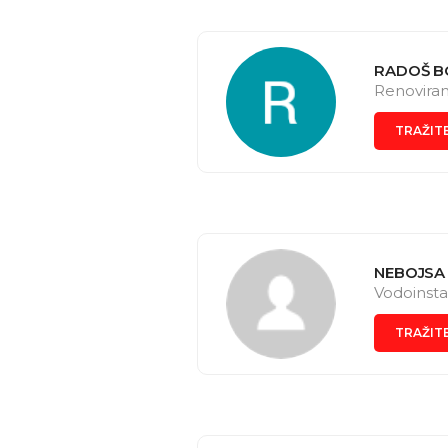
RADOŠ B
Renoviranj
TRAŽIT
NEBOJSA
Vodoinsta
TRAŽIT