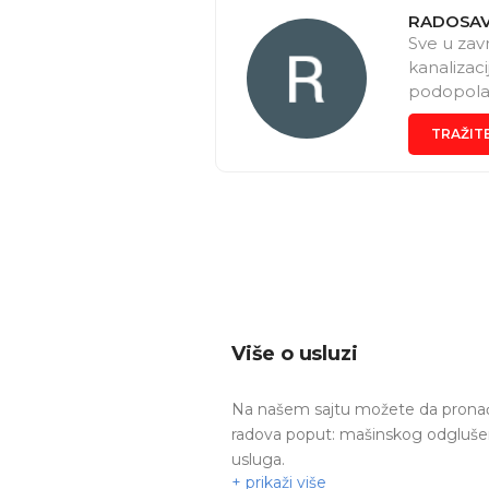
RADOSAV
Sve u zav
kanalizaci
podopolag
Kvalitetno
TRAŽIT
pozovete 
Više o usluzi
Na našem sajtu možete da pronađe
radova
poput: mašinskog odglušenja
usluga.
Za ponude drugih majstora izaber