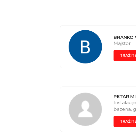
BRANKO 
Majstor
TRAŽIT
PETAR M
Instalacij
bazena, g
TRAŽIT