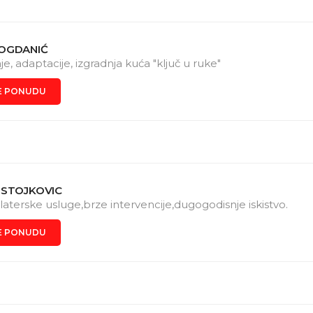
OGDANIĆ
e, adaptacije, izgradnja kuća "ključ u ruke"
E PONUDU
 STOJKOVIC
laterske usluge,brze intervencije,dugogodisnje iskistvo.
E PONUDU