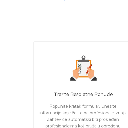
Pregledajte sve usluge na portal
Pošaljite zahtev i uskoro ćete do
odgovaraju i spremni da završe z
grada
.
Naš sajt je otvoren za Vaše zahtev
rada majstora
.
Tražite Besplatne Ponude
Popunite kratak formular. Unesite 
informacije koje želite da profesionalci znaju. 

Zahtev će automatski biti prosleđen 
profesionalcima koji pružaju određenu 