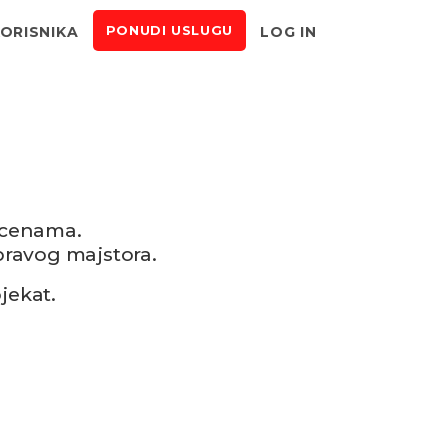
KORISNIKA
LOG IN
PONUDI USLUGU
 cenama.
pravog majstora.
jekat.