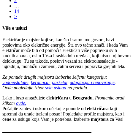
2
…
14
>
Više o usluzi
Električar
je majstor koji se, kao što i samo ime govori, bavi
poslovima oko električne energije. Šta ovo tačno znači, i kada Vam
električar
može biti od pomoći?
Elektičari vrše popravku svih
kućnih aparata
, osim TV-a i rashladnih uređaja, koji nisu u njihovom
delokrugu.
Tu su takođe, poslovi
vezani za
elektroinstalacije
-
ugradnju, montažu
i
zamenu,
zatim
servisi
i
popravka grejnih tela.
Za ponude drugih majstora izaberite željenu kategoriju:
vodoinstalater
,
keramičar
,
parketar
,
adaptacija i renoviranje
.
Ovde pogledajte izbor
svih usluga
na portalu.
Lako i brzo angažujete
električara
u
Beogradu
.
Promenite grad
klikom
ovde.
Pošaljite zahtev i uskoro očekujte ponude od
električara
koji
spremni da urade traženi posao! Pogledajte profile majstora, kao i
cene
za uslugu koja Vam je potrebna. Izaberite
majstora
za Vas!