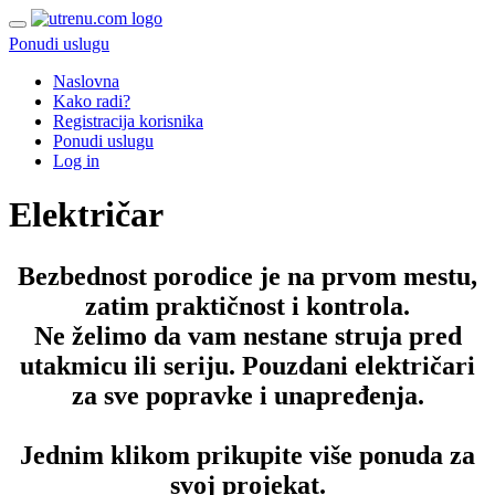
Ponudi uslugu
Naslovna
Kako radi?
Registracija korisnika
Ponudi uslugu
Log in
Električar
Bezbednost porodice je na prvom mestu,
zatim praktičnost i kontrola.
Ne želimo da vam nestane struja pred
utakmicu ili seriju. Pouzdani električari
za sve popravke i unapređenja.
Jednim klikom prikupite više ponuda za
svoj projekat.