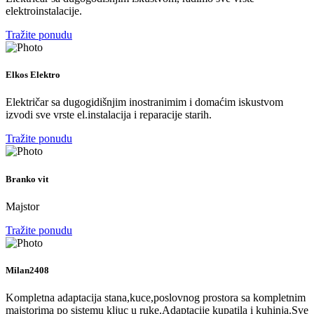
elektroinstalacije.
Tražite ponudu
Elkos Elektro
Električar sa dugogidišnjim inostranimim i domaćim iskustvom
izvodi sve vrste el.instalacija i reparacije starih.
Tražite ponudu
Branko vit
Majstor
Tražite ponudu
Milan2408
Kompletna adaptacija stana,kuce,poslovnog prostora sa kompletnim
majstorima po sistemu kljuc u ruke.Adaptacije kupatila i kuhinja.Sve