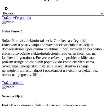
Tražite više ponuda
Srđan Petrović
Srđan Petrović, elektroinstalater iz Grocke, sa višegodišnjim
iskustvom u postavljanju i održavanju električnih instalacija u
domaćinstvima i poslovnim objektima. Specijalizovan za bezbedno i
efikasno izvođenje elektroinstalacionih radova, sa akcentom na
kvalitet i dugotrajnost. Posvećen rešavanju problema klijenata,
pružam usluge od osnovnih popravki do kompleksnih sistema
osvetljenja i energetskih instalacija. Kroz iskustvo i znanje,
garantujem profesionalnost i pouzdanost u svakom projektu, bez
obzira na njegovu veličinu.
Tražite ponudu
Nemanja Kljajić
Električar sa dugogodišnjim iskustvom, radimo sve vrste