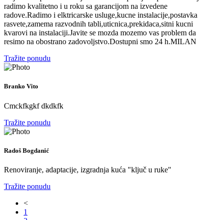
radimo kvalitetno i u roku sa garancijom na izvedene
radove.Radimo i elktricarske usluge,kucne instalacije,postavka
rasvete,zamema razvodnih tabli,uticnica,prekidaca,sitni kucni
kvarovi na instalaciji.Javite se mozda mozemo vas problem da
resimo na obostrano zadovoljstvo.Dostupni smo 24 h.MILAN
Tražite ponudu
Branko Vito
Cmckfkgkf dkdkfk
Tražite ponudu
Radoš Bogdanić
Renoviranje, adaptacije, izgradnja kuća "ključ u ruke"
Tražite ponudu
<
1