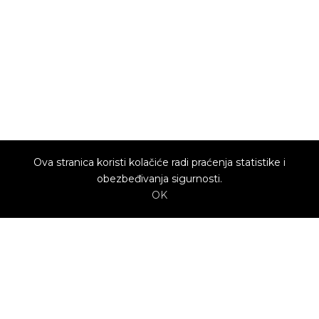
Ova stranica koristi kolačiće radi praćenja statistike i
obezbeđivanja sigurnosti.
OK