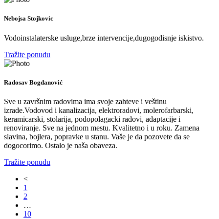
Nebojsa Stojkovic
Vodoinstalaterske usluge,brze intervencije,dugogodisnje iskistvo.
Tražite ponudu
Radosav Bogdanović
Sve u završnim radovima ima svoje zahteve i veštinu
izrade.Vodovod i kanalizacija, elektroradovi, molerofarbarski,
keramicarski, stolarija, podopolagacki radovi, adaptacije i
renoviranje. Sve na jednom mestu. Kvalitetno i u roku. Zamena
slavina, bojlera, popravke u stanu. Vaše je da pozovete da se
dogocorimo. Ostalo je naša obaveza.
Tražite ponudu
<
1
2
…
10