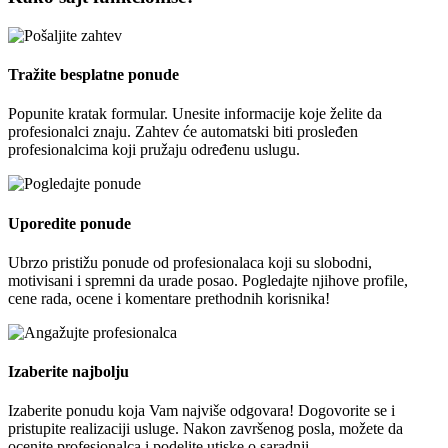
Tražite besplatne ponude
Popunite kratak formular. Unesite informacije koje želite da
profesionalci znaju. Zahtev će automatski biti prosleđen
profesionalcima koji pružaju određenu uslugu.
Uporedite ponude
Ubrzo pristižu ponude od profesionalaca koji su slobodni,
motivisani i spremni da urade posao. Pogledajte njihove profile,
cene rada, ocene i komentare prethodnih korisnika!
Izaberite najbolju
Izaberite ponudu koja Vam najviše odgovara! Dogovorite se i
pristupite realizaciji usluge. Nakon završenog posla, možete da
ocenite profesionalca i podelite utiske o saradnji.