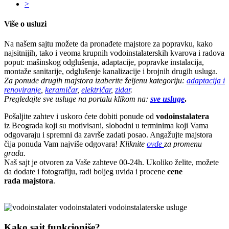
>
Više o usluzi
Na našem sajtu možete da pronađete majstore za popravku, kako
najsitnijih, tako i veoma krupnih
vodoinstalaterskih kvarova i radova
poput: mašinskog odglušenja, adaptacije, popravke instalacija,
montaže sanitarije, odglušenje kanalizacije i brojnih drugih usluga.
Za ponude drugih majstora izaberite željenu kategoriju:
adaptacija i
renoviranje
,
keramičar
,
električar
,
zidar
.
Pregledajte sve usluge na portalu klikom na:
sve usluge
.
Pošaljite zahtev i uskoro ćete dobiti ponude od
vodoinstalatera
iz
Beograda
koji su motivisani, slobodni u terminima koji Vama
odgovaraju i spremni da završe zadati posao. Angažujte majstora
čija ponuda Vam najviše odgovara!
Kliknite
ovde
za promenu
grada
.
Naš sajt je otvoren za Vaše zahteve 00-24h. Ukoliko želite, možete
da dodate i fotografiju, radi boljeg uvida i procene
cene
rada majstora
.
Kako sajt funkcioniše?