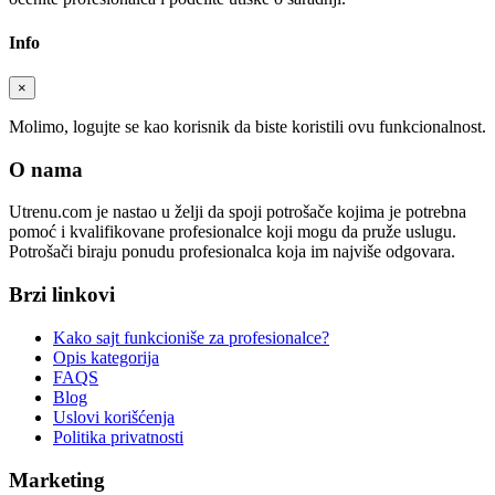
Info
×
Molimo, logujte se kao korisnik da biste koristili ovu funkcionalnost.
O nama
Utrenu.com je nastao u želji da spoji potrošače kojima je potrebna
pomoć i kvalifikovane profesionalce koji mogu da pruže uslugu.
Potrošači biraju ponudu profesionalca koja im najviše odgovara.
Brzi linkovi
Kako sajt funkcioniše za profesionalce?
Opis kategorija
FAQS
Blog
Uslovi korišćenja
Politika privatnosti
Marketing