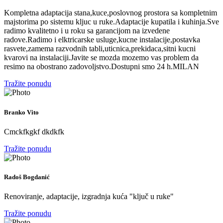
Kompletna adaptacija stana,kuce,poslovnog prostora sa kompletnim
majstorima po sistemu kljuc u ruke.Adaptacije kupatila i kuhinja.Sve
radimo kvalitetno i u roku sa garancijom na izvedene
radove.Radimo i elktricarske usluge,kucne instalacije,postavka
rasvete,zamema razvodnih tabli,uticnica,prekidaca,sitni kucni
kvarovi na instalaciji.Javite se mozda mozemo vas problem da
resimo na obostrano zadovoljstvo.Dostupni smo 24 h.MILAN
Tražite ponudu
Branko Vito
Cmckfkgkf dkdkfk
Tražite ponudu
Radoš Bogdanić
Renoviranje, adaptacije, izgradnja kuća "ključ u ruke"
Tražite ponudu