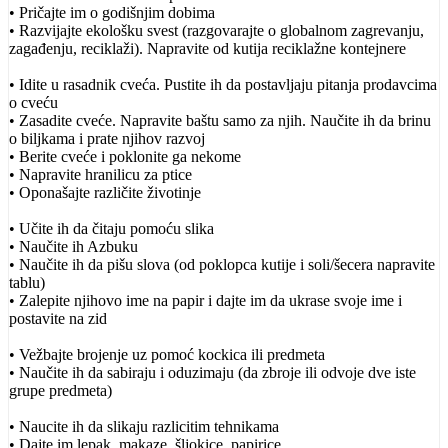
• Pričajte im o godišnjim dobima
• Razvijajte ekološku svest (razgovarajte o globalnom zagrevanju,
zagađenju, reciklaži). Napravite od kutija reciklažne kontejnere
• Idite u rasadnik cveća. Pustite ih da postavljaju pitanja prodavcima
o cveću
• Zasadite cveće. Napravite baštu samo za njih. Naučite ih da brinu
o biljkama i prate njihov razvoj
• Berite cveće i poklonite ga nekome
• Napravite hranilicu za ptice
• Oponašajte različite životinje
• Učite ih da čitaju pomoću slika
• Naučite ih Azbuku
• Naučite ih da pišu slova (od poklopca kutije i soli/šecera napravite
tablu)
• Zalepite njihovo ime na papir i dajte im da ukrase svoje ime i
postavite na zid
• Vežbajte brojenje uz pomoć kockica ili predmeta
• Naučite ih da sabiraju i oduzimaju (da zbroje ili odvoje dve iste
grupe predmeta)
• Naucite ih da slikaju razlicitim tehnikama
• Dajte im lepak, makaze, šljokice, papirice