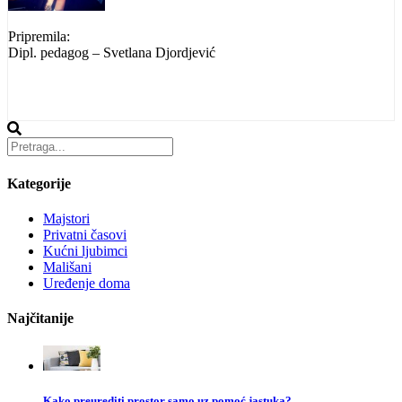
Pripremila:
Dipl. pedagog – Svetlana Djordjević
Kategorije
Majstori
Privatni časovi
Kućni ljubimci
Mališani
Uređenje doma
Najčitanije
Kako preurediti prostor samo uz pomoć jastuka?