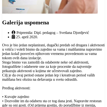
Galerija uspomena
Pripremila: Dipl. pedagog – Svetlana Djordjević
25. april 2020.
Ovo je bio jedan neplanirani, dugački predah od drugara i aktivnosti
u vrtiću i voleli bismo da zajedno sa vama i mališanima napravimo
jedan kolaž posvećen njihovom vremenu provedenom sa vama
tokom ovih dana izolacije.
Stoga bismo vas zamolili da odaberete neke od aktivnosti,
fotografišete i odaberete one za koje procenite da najvernije
prikazuju aktivnosti u kojima ste učestvovali zajedno.
Cilj je da ovaj period ostane jedan lep i kreativan period vaših
mališana bez obzira na dešavanja u svetu odraslih.
Predlog aktivnosti:
• Kuvajte zajedno
• Dozvolite im da odaberu sta ce tog dana jesti. Napravite restoran
gde su oni gosti. (Od prijema gostiju, do porudžbine iz menija,