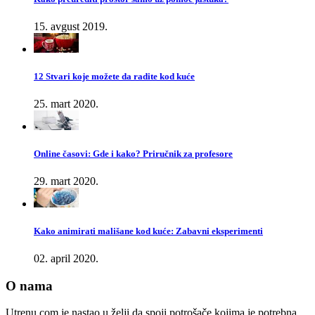
15. avgust 2019.
12 Stvari koje možete da radite kod kuće
25. mart 2020.
Online časovi: Gde i kako? Priručnik za profesore
29. mart 2020.
Kako animirati mališane kod kuće: Zabavni eksperimenti
02. april 2020.
O nama
Utrenu.com je nastao u želji da spoji potrošače kojima je potrebna