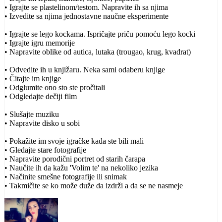
• Igrajte se plastelinom/testom. Napravite ih sa njima
• Izvedite sa njima jednostavne naučne eksperimente
• Igrajte se lego kockama. Ispričajte priču pomoću lego kocki
• Igrajte igru memorije
• Napravite oblike od autica, lutaka (trougao, krug, kvadrat)
• Odvedite ih u knjižaru. Neka sami odaberu knjige
• Čitajte im knjige
• Odglumite ono sto ste pročitali
• Odgledajte dečiji film
• Slušajte muziku
• Napravite disko u sobi
• Pokažite im svoje igračke kada ste bili mali
• Gledajte stare fotografije
• Napravite porodični portret od starih čarapa
• Naučite ih da kažu 'Volim te' na nekoliko jezika
• Načinite smešne fotografije ili snimak
• Takmičite se ko može duže da izdrži a da se ne nasmeje