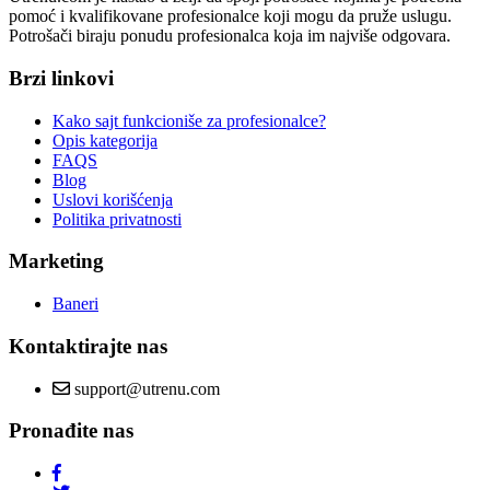
pomoć i kvalifikovane profesionalce koji mogu da pruže uslugu.
Potrošači biraju ponudu profesionalca koja im najviše odgovara.
Brzi linkovi
Kako sajt funkcioniše za profesionalce?
Opis kategorija
FAQS
Blog
Uslovi korišćenja
Politika privatnosti
Marketing
Baneri
Kontaktirajte nas
support@utrenu.com
Pronađite nas