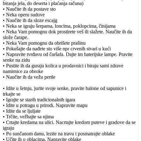
biranja jela, do deserta i plaćanja računa)
• Naučite ih da postave sto
• Neka operu sudove
• Naučite ih da sloze escajg
• Neka se igraju šerpama, loncima, poklopcima, činijama
• Neka Vam pomognu dok prostirete veš ili slažete. Naučite ih da
slože čarape.
• Neka Vam pomognu da obrišete prašinu
• Pokušajte da nađete sto više npr crvenih stvari u kući
• Napravite tvrđavu od čaršafa. Dajte im baterijske lampe. Pravite
senke na zidu
• Pustite ih da guraju kolica u prodavnici i biraju sami zdrave
namirnice za obroke
• Naučite ih da vežu pertle
• Idite u šetnju, jurite svoje senke, pravite balone od sapunice i
trkajte se
• Igrajte se starih tradicionalnih igara
• Idite u potragu u prirodi. Napravite mapu
• Idite da se ljuljate
• Trčite, vežbajte sa njima
• Crtajte kredama na ulici. Nacrtajte kredom puteve i gradove da se
igraju
• Po sunčanom danu, lezite na travu i posmatrajte oblake
• Učite ih o oblacima. Napravite oblake