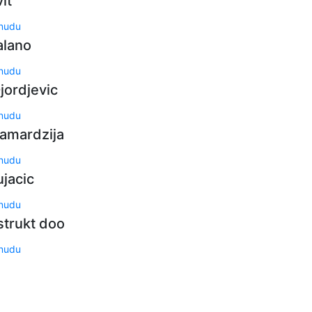
it
onudu
alano
onudu
jordjevic
onudu
Samardzija
onudu
ujacic
onudu
trukt doo
onudu