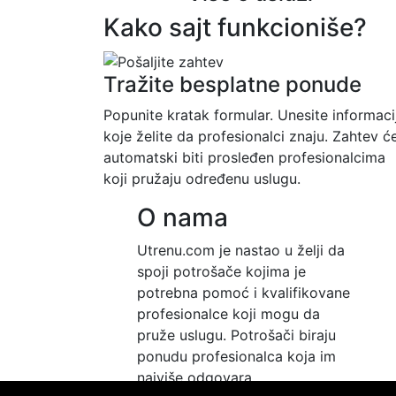
Kako sajt funkcioniše?
Tražite besplatne ponude
Popunite kratak formular. Unesite informaci
koje želite da profesionalci znaju. Zahtev ć
automatski biti prosleđen profesionalcima
koji pružaju određenu uslugu.
O nama
Utrenu.com je nastao u želji da
spoji potrošače kojima je
potrebna pomoć i kvalifikovane
profesionalce koji mogu da
pruže uslugu. Potrošači biraju
ponudu profesionalca koja im
najviše odgovara.