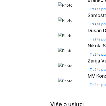
Branko v
Tražite p
Samost
Tražite p
Dusan D
Tražite p
Nikola 
Tražite p
Zarija V
Tražite p
MV Kons
Tražite p
Više o usluzi