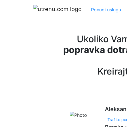
Ponudi uslugu
Ukoliko Va
popravka dotr
Kreiraj
Aleksan
Tražite p