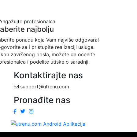
zaberite najbolju
aberite ponudu koja Vam najviše odgovara!
govorite se i pristupite realizaciji usluge.
kon završenog posla, možete da ocenite
ofesionalca i podelite utiske o saradnji.
Kontaktirajte nas
support@utrenu.com
Pronađite nas