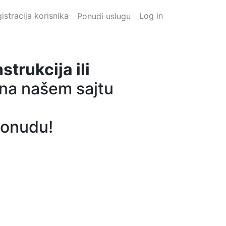
istracija korisnika
Log in
Ponudi uslugu
trukcija ili
 na našem sajtu
 ponudu!