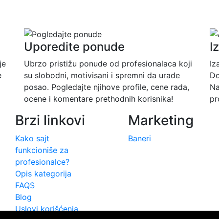
Uporedite ponude
I
je
Ubrzo pristižu ponude od profesionalaca koji
Iz
e
su slobodni, motivisani i spremni da urade
Do
posao. Pogledajte njihove profile, cene rada,
Na
ocene i komentare prethodnih korisnika!
pr
Brzi linkovi
Marketing
Kako sajt
Baneri
funkcioniše za
profesionalce?
Opis kategorija
FAQS
Blog
Uslovi korišćenja