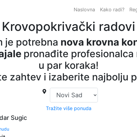
Naslovna
Kako radi?
Reg
Krovopokrivački radovi
m je potrebna
nova krovna kons
ajale
pronađite profesionalca
u par koraka!
te zahtev i izaberite najbolju
Tražite više ponuda
dar Sugic
onudu