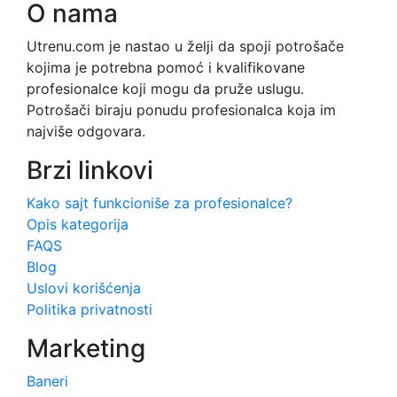
O nama
Utrenu.com je nastao u želji da spoji potrošače
kojima je potrebna pomoć i kvalifikovane
profesionalce koji mogu da pruže uslugu.
Potrošači biraju ponudu profesionalca koja im
najviše odgovara.
Brzi linkovi
Kako sajt funkcioniše za profesionalce?
Opis kategorija
FAQS
Blog
Uslovi korišćenja
Politika privatnosti
Marketing
Baneri