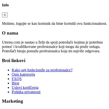
Info
×
Molimo, logujte se kao korisnik da biste koristili ovu funkcionalnost.
O nama
Utrenu.com je nastao u želji da spoji potrošače kojima je potrebna
pomoć i kvalifikovane profesionalce koji mogu da pruže uslugu.
Potrošači biraju ponudu profesionalca koja im najviše odgovara.
Brzi linkovi
Kako sajt funkcioniše za profesionalce?
Opis kategorija
FAQS
Blog
Uslovi korišćenja
Politika privatnosti
Marketing