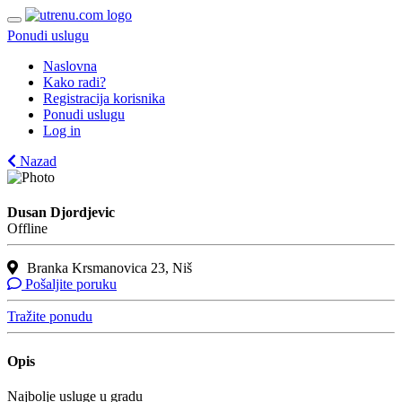
Ponudi uslugu
Naslovna
Kako radi?
Registracija korisnika
Ponudi uslugu
Log in
Nazad
Dusan Djordjevic
Offline
Branka Krsmanovica 23, Niš
Pošaljite poruku
Tražite ponudu
Opis
Najbolje usluge u gradu