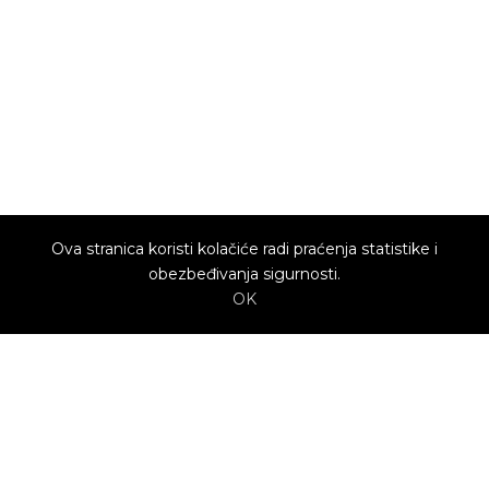
Ova stranica koristi kolačiće radi praćenja statistike i
obezbeđivanja sigurnosti.
OK