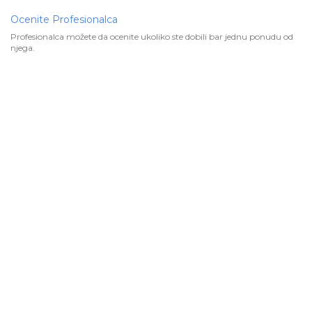
Ocenite Profesionalca
Profesionalca možete da ocenite ukoliko ste dobili bar jednu ponudu od
njega.