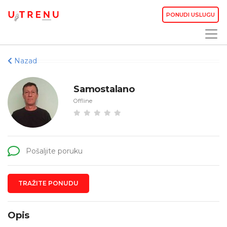
PONUDI USLUGU
Nazad
Samostalano
Offline
Pošaljite poruku
TRAŽITE PONUDU
Opis