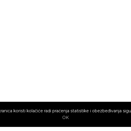
ranica koristi kolačiće radi praćenja statistike i obezbeđivanja sigu
OK