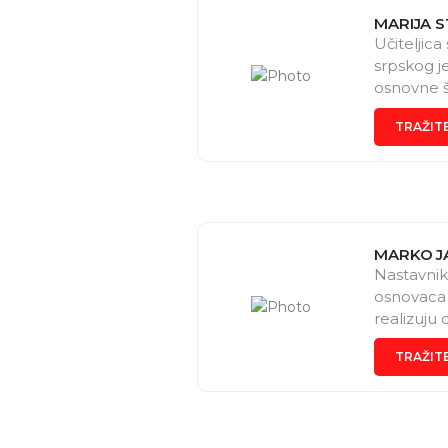
MARIJA S
Učiteljic
srpskog j
osnovne š
TRAŽIT
MARKO J
Nastavnik
osnovaca 
realizuju
TRAŽIT