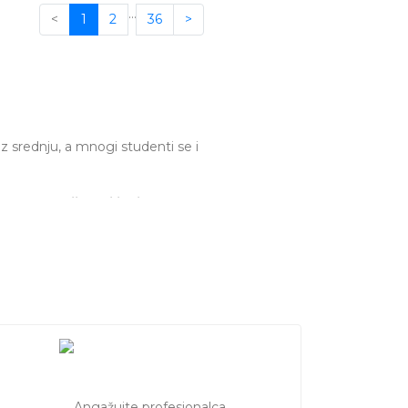
…
<
1
2
36
>
 srednju, a mnogi studenti se i
ipreme za
prijemni ispit
ili ispit na
 nastavnika matematike u
tev i pogledajte ponude profesora