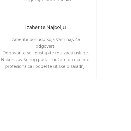
Izaberite Najbolju
Izaberite ponudu koja Vam najviše 
odgovara!

Dogovorite se i pristupite realizaciji usluge.

Nakon završenog posla, možete da ocenite 
profesionalca i podelite utiske o saradnji.