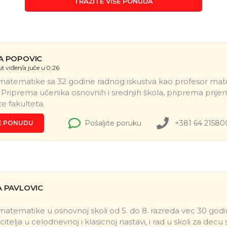
TRAŽITE VIŠE PONUDA
A POPOVIC
t viđen/a juče u 0:26
matematike sa 32 godine radnog iskustva kao profesor mat
 Priprema učenika osnovnih i srednjih škola, priprema prijem
te fakulteta.
+381 64 21580
E PONUDU
A PAVLOVIC
matematike u osnovnoj skoli od 5. do 8. razreda vec 30 godi
citelja u celodnevnoj i klasicnoj nastavi, i rad u skoli za decu 