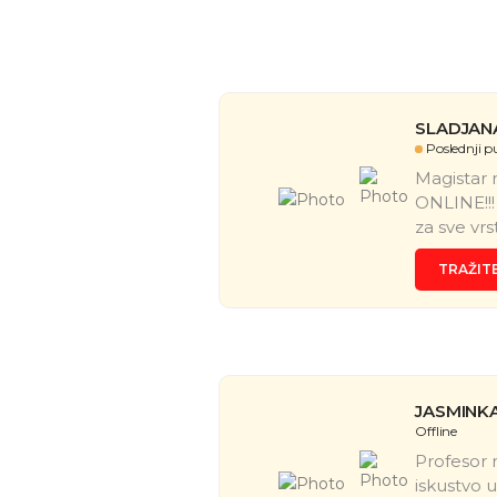
SLADJAN
Poslednji pu
Magistar 
ONLINE!!!
za sve vrs
TRAŽIT
JASMINK
Offline
Profesor 
iskustvo u