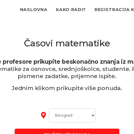
NASLOVNA
KAKO RADI?
REGISTRACIJA 
Časovi matematike
e profesore prikupite beskonačno znanja iz 
ematike za osnovce, srednjoškolce, studente. 
pismene zadatke, prijemne ispite.
Jednim klikom prikupite više ponuda.