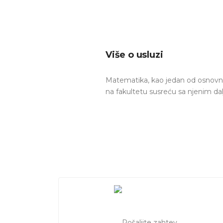
Više o usluzi
Matematika, kao jedan od osnovni
na fakultetu susreću sa njenim da
Ukoliko je Vama ili Vašem mališa
fakultetu, na pravom ste mestu. 
Beogradu. Individualni časovi mat
matematike.
Povezane stranice:
časovi statist
Pregled
svih usluga
na portalu.