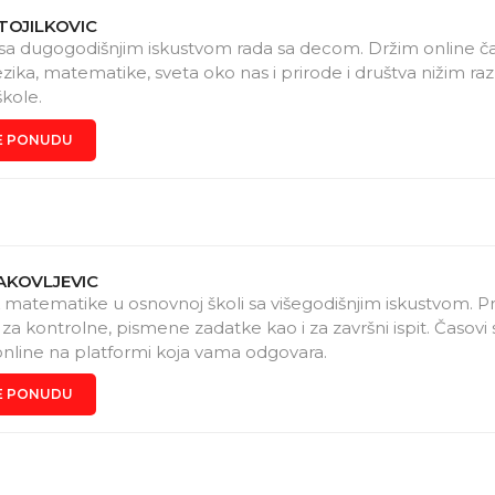
TOJILKOVIC
a sa dugogodišnjim iskustvom rada sa decom. Držim online č
ezika, matematike, sveta oko nas i prirode i društva nižim r
kole.
E PONUDU
AKOVLJEVIC
 matematike u osnovnoj školi sa višegodišnjim iskustvom. 
za kontrolne, pismene zadatke kao i za završni ispit. Časovi 
 online na platformi koja vama odgovara.
E PONUDU