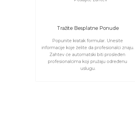
Tražite Besplatne Ponude
Popunite kratak formular. Unesite 
informacije koje želite da profesionalci znaju. 

Zahtev će automatski biti prosleđen 
profesionalcima koji pružaju određenu 
uslugu.