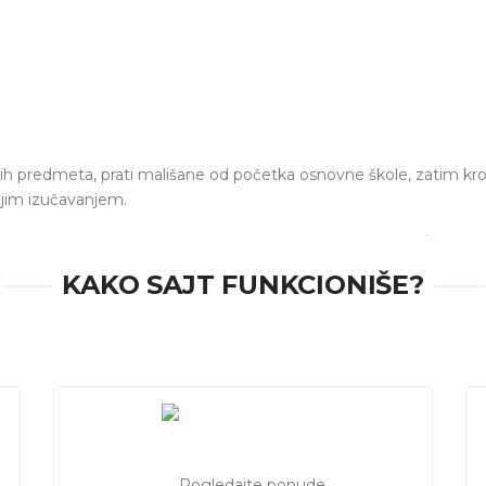
h predmeta, prati mališane od početka osnovne škole, zatim kroz
ljim izučavanjem.
nu potrebna pomoć oko savladavanja gradiva iz
matematike
, pr
Utrenu.com je sajt gde možete jednostavno i brzo da pronađete
KAKO SAJT FUNKCIONIŠE?
ematike, časovi u grupi, mogućnost online časova. Pošaljite zah
ike
,
časovi mehanike
,
CAM/CAD projektovanje
.