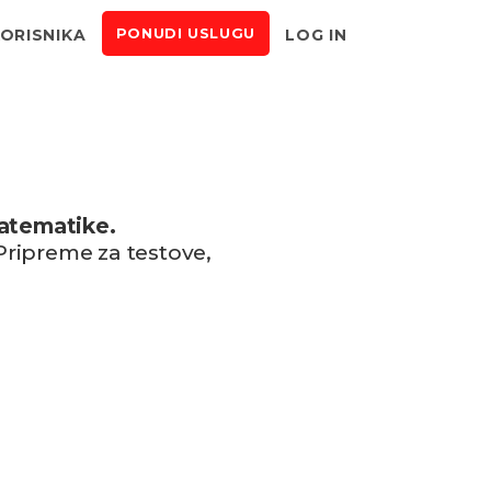
KORISNIKA
LOG IN
PONUDI USLUGU
matematike.
Pripreme za testove,