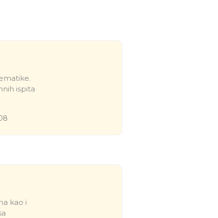
ematike.
nih ispita
08
na kao i
sa