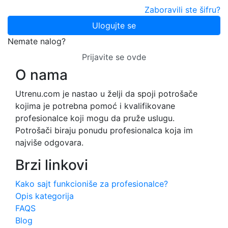
Zaboravili ste šifru?
Ulogujte se
Nemate nalog?
Prijavite se ovde
O nama
Utrenu.com je nastao u želji da spoji potrošače
kojima je potrebna pomoć i kvalifikovane
profesionalce koji mogu da pruže uslugu.
Potrošači biraju ponudu profesionalca koja im
najviše odgovara.
Brzi linkovi
Kako sajt funkcioniše za profesionalce?
Opis kategorija
FAQS
Blog