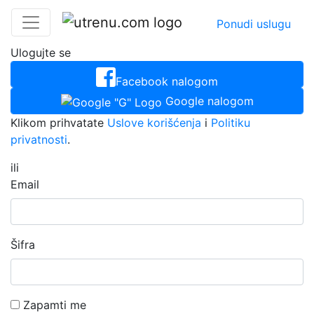
Ponudi uslugu
Ulogujte se
Facebook nalogom
Google nalogom
Klikom prihvatate
Uslove korišćenja
i
Politiku
privatnosti
.
ili
Email
Šifra
Zapamti me