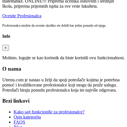
matematike. ONLINE!!! Priprema učenika osnovnih i srednjih
škola, priprema prijemnih ispita za sve vrste fakulteta.
Ocenite Profesionalca
Profesionalca možete da ocenite ukoliko ste dobili bar jednu ponudu od njega.
Info
×
Molimo, logujte se kao korisnik da biste koristili ovu funkcionalnost.
O nama
Utrenu.com je nastao u želji da spoji potrošače kojima je potrebna
pomoć i kvalifikovane profesionalce koji mogu da pruže uslugu.
Potrošači biraju ponudu profesionalca koja im najviše odgovara.
Brzi linkovi
Kako sajt funkcioniše za profesionalce?
Opis kategorija
FAQS