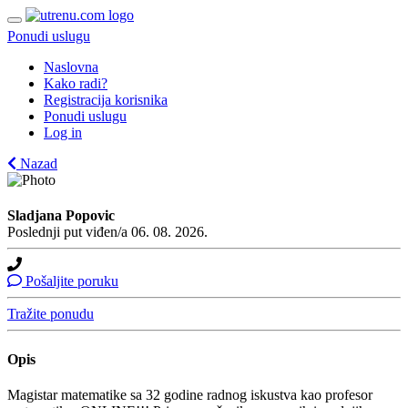
Ponudi uslugu
Naslovna
Kako radi?
Registracija korisnika
Ponudi uslugu
Log in
Nazad
Sladjana Popovic
Poslednji put viđen/a 06. 08. 2026.
Pošaljite poruku
Tražite ponudu
Opis
Magistar matematike sa 32 godine radnog iskustva kao profesor