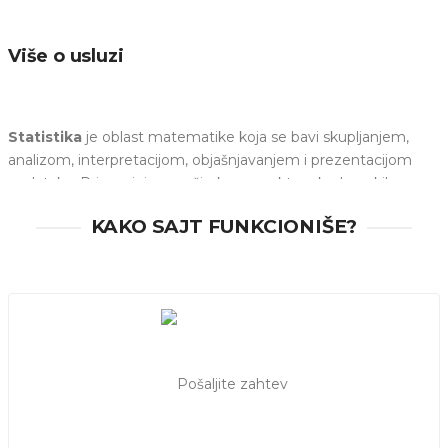
Više o usluzi
Statistika
je oblast matematike koja se bavi skupljanjem,
analizom, interpretacijom, objašnjavanjem i prezentacijom
podataka. Primenjuje se u širokom spektru akademskih
disciplina od fizike do ekonomije. Učenici se sa
statistikom
KAKO SAJT FUNKCIONIŠE?
prvi put susreću u višim razredima osnovne škole, a zatim, u
zavisnosti od izbora daljeg školovanja, često ih prati kroz
srednju školu i fakultet.
Ukoliko Vam je potrebna dodatna pomoć da savladate
gradivo iz statistike
, na pravom ste mestu.
Privatni časovi
statistike za osnovce, srednjoškolce, studente.
Pripreme za testove i ispite
. Lako pronađite
profesora
statistike
za Vas.
Pogledajte kategorije:
časovi matematike
,
časovi hemije
,