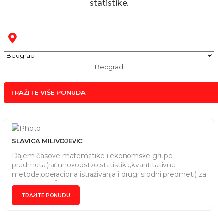
statistike.
Beograd
TRAŽITE VIŠE PONUDA
SLAVICA MILIVOJEVIC
Dajem časove matematike i ekonomske grupe
predmeta(računovodstvo,statistika,kvantitativne
metode,operaciona istraživanja i drugi srodni predmeti) za
sve uzraste .Čas može trajati ,60,ili 90 minuta u zavisnosti
od potrebe i mogućnosti učenika da se koncentriše na
TRAŽITE PONUDU
rad i vežbanje.Časove držim posebno sa svakim
učenikom jer svaki učenik poseduje različit nivo