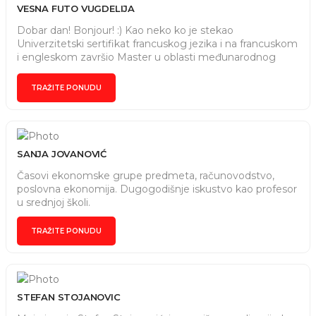
mogucnost da uradim test/pismeni/kolokvijum. Hvala,
VESNA FUTO VUGDELIJA
Marija 066423035
Dobar dan! Bonjour! :) Kao neko ko je stekao
Univerzitetski sertifikat francuskog jezika i na francuskom
i engleskom završio Master u oblasti međunarodnog
poslovanja i takođe više godina radio u nastavi, nudim
usavršavanje za sve oblasti koje su navedene. Javite se
TRAŽITE PONUDU
za dogovor! Online ili lično u Subotici.
SANJA JOVANOVIĆ
Časovi ekonomske grupe predmeta, računovodstvo,
poslovna ekonomija. Dugogodišnje iskustvo kao profesor
u srednjoj školi.
TRAŽITE PONUDU
STEFAN STOJANOVIC