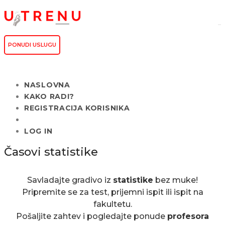
PONUDI USLUGU
NASLOVNA
KAKO RADI?
REGISTRACIJA KORISNIKA
LOG IN
Časovi statistike
Savladajte gradivo iz
statistike
bez muke!
Pripremite se za test, prijemni ispit ili ispit na
fakultetu.
Pošaljite zahtev i pogledajte ponude
profesora