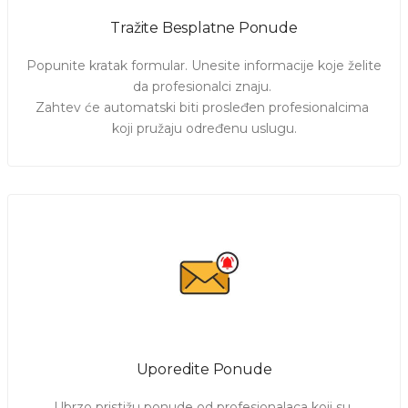
časovi fizike
. Kliknite
ovde
za pregled svih oblasti.
Tražite Besplatne Ponude
Pošaljite zahtev i pogledajte ponude
profesora, nastavnika
i predavača statistike u Beogradu
. Pogledajte njihove
Popunite kratak formular. Unesite informacije koje želite 
profile, kao i
cene privatnih časova statistike.
da profesionalci znaju. 

Promenite grad klikom
ovde
.
Zahtev će automatski biti prosleđen profesionalcima 
koji pružaju određenu uslugu.
Uporedite Ponude
Ubrzo pristižu ponude od profesionalaca koji su 