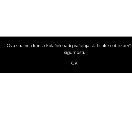
Ova stranica koristi kolačiće radi praćenja statistike i obezbeđ
sigurnosti.
OK
O nama