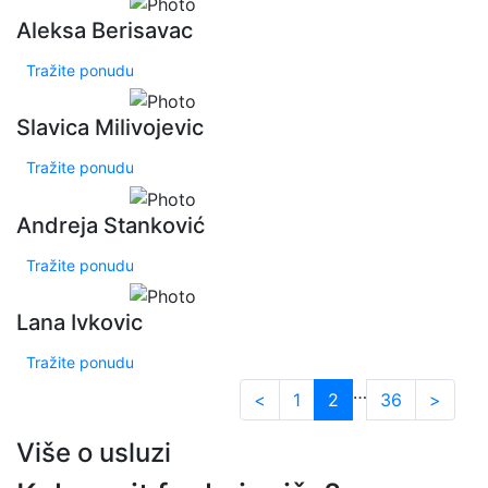
Aleksa Berisavac
Tražite ponudu
Slavica Milivojevic
Tražite ponudu
Andreja Stanković
Tražite ponudu
Lana Ivkovic
Tražite ponudu
…
<
1
2
36
>
Više o usluzi