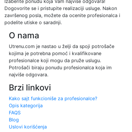
Izaberite ponudu koja Vam najviše odgovara!
Dogovorite se i pristupite realizaciji usluge. Nakon
završenog posla, možete da ocenite profesionalca i
podelite utiske o saradnji.
O nama
Utrenu.com je nastao u želji da spoji potrošače
kojima je potrebna pomoć i kvalifikovane
profesionalce koji mogu da pruže uslugu.
Potrošači biraju ponudu profesionalca koja im
najviše odgovara.
Brzi linkovi
Kako sajt funkcioniše za profesionalce?
Opis kategorija
FAQS
Blog
Uslovi korišćenja