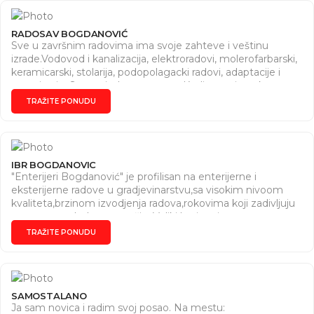
RADOSAV BOGDANOVIĆ
Sve u završnim radovima ima svoje zahteve i veštinu
izrade.Vodovod i kanalizacija, elektroradovi, molerofarbarski,
keramicarski, stolarija, podopolagacki radovi, adaptacije i
renoviranje. Sve na jednom mestu. Kvalitetno i u roku.
Zamena slavina, bojlera, popravke u stanu. Vaše je da
TRAŽITE PONUDU
pozovete da se dogocorimo. Ostalo je naša obaveza.
IBR BOGDANOVIC
"Enterijeri Bogdanović" je profilisan na enterijerne i
eksterijerne radove u gradjevinarstvu,sa visokim nivoom
kvaliteta,brzinom izvodjenja radova,rokovima koji zadivljuju
ne samo poslodavca vec šire.Veliki broj majstora savrsenog
ukusa i kvaliteta,omogucava stabilnost u poslovima koji
TRAŽITE PONUDU
nam se poveravaju!Da biste se bliže upoznali sa nasim
radovima,pogledajte naš link na You Tube
https://youtu.be/AYhk2srRrGQ
SAMOSTALANO
Ja sam novica i radim svoj posao. Na mestu: