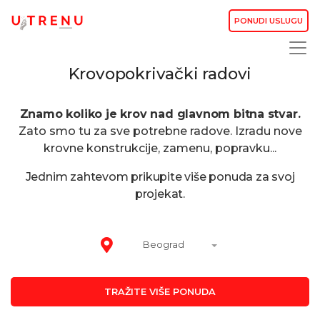
PONUDI USLUGU
Krovopokrivački radovi
Znamo koliko je krov nad glavnom bitna stvar.
Zato smo tu za sve potrebne radove. Izradu nove
krovne konstrukcije, zamenu, popravku...
Jednim zahtevom prikupite više ponuda za svoj
projekat.
Beograd
TRAŽITE VIŠE PONUDA