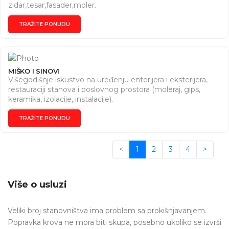
zidar,tesar,fasader,moler.
TRAŽITE PONUDU
MIŠKO I SINOVI
Višegodišnje iskustvo na uređenju enterijera i eksterijera,
restauraciji stanova i poslovnog prostora (moleraj, gips,
keramika, izolacije, instalacije).
TRAŽITE PONUDU
<
1
2
3
4
>
Više o usluzi
Veliki broj stanovništva ima problem sa prokišnjavanjem.
Popravka krova ne mora biti skupa, posebno ukoliko se izvrši