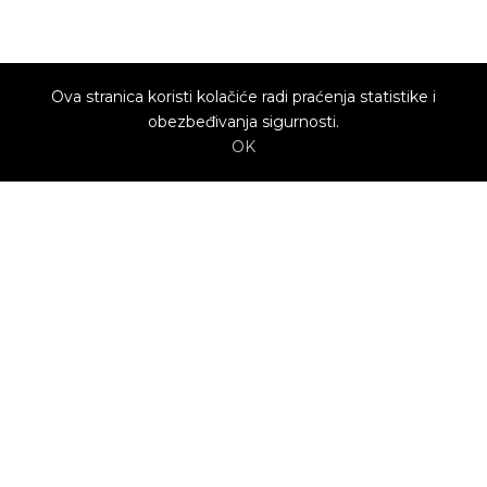
Ova stranica koristi kolačiće radi praćenja statistike i
obezbeđivanja sigurnosti.
OK
O nama
Utrenu.com je nastao u želji da spoji potrošače
kojima je potrebna pomoć i kvalifikovane
profesionalce koji mogu da pruže uslugu.