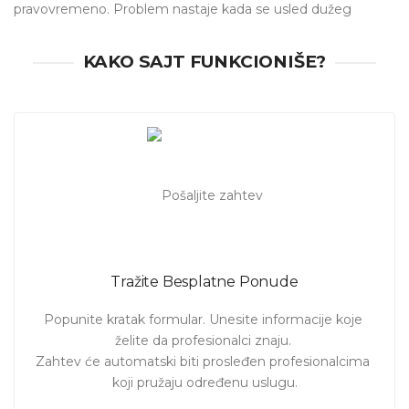
pravovremeno. Problem nastaje kada se usled dužeg
prokišnjavanja oštete međuslojevi krova i u tim situacijama
neretko je potrebno menjati i ceo krov.
KAKO SAJT FUNKCIONIŠE?
Na našem sajtu možete pronaći
krovopokrivače
u
Beogradu
za sve
popravke
dotrajalih krovova
,
prokišnjavanja, kao i
izgradnju novog krova
.
Posetite i stranice:
arhitekta
,
adaptacija i renoviranje
,
čišćenje doma
. Za pregled svih usluga na portalu kliknite
ovde
.
Pošaljite zahtev i pogledajte ponude
majstora
. Izaberite
ponudu koja Vam najviše odgovara.
Tražite Besplatne Ponude
Popunite kratak formular. Unesite informacije koje 
želite da profesionalci znaju. 

Zahtev će automatski biti prosleđen profesionalcima 
koji pružaju određenu uslugu.