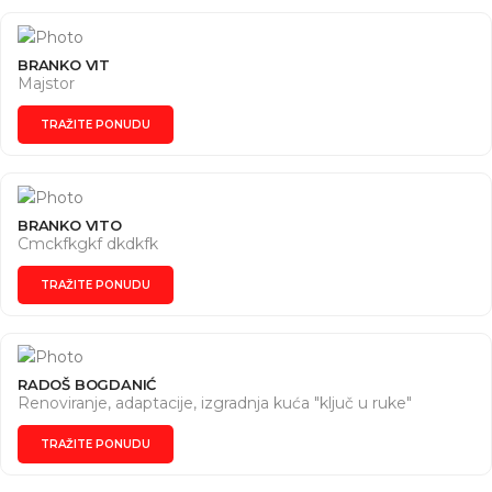
BRANKO VIT
Majstor
TRAŽITE PONUDU
BRANKO VITO
Cmckfkgkf dkdkfk
TRAŽITE PONUDU
RADOŠ BOGDANIĆ
Renoviranje, adaptacije, izgradnja kuća "ključ u ruke"
TRAŽITE PONUDU