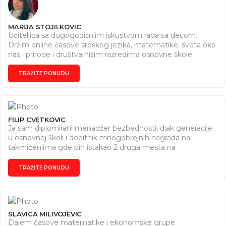
MARIJA STOJILKOVIC
Učiteljica sa dugogodišnjim iskustvom rada sa decom.
Držim online časove srpskog jezika, matematike, sveta oko
nas i prirode i društva nižim razredima osnovne škole.
TRAŽITE PONUDU
FILIP CVETKOVIC
Ja sam diplomirani menadžer bezbednosti, djak generacije
u osnovnoj školi i dobitnik mnogobrojnih nagrada na
takmičenjima gde bih istakao 2 druga mesta na
republičkom nivou. Dajem časove srpskog jezika
osnovcima sa ciljem da im pomognem u poteškoćama u
TRAŽITE PONUDU
savladavanju gradiva. Jasno, konkretno i sa rezultatima.
SLAVICA MILIVOJEVIC
Dajem časove matematike i ekonomske grupe