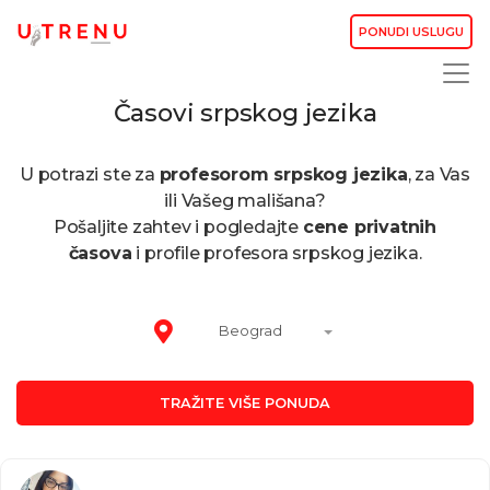
PONUDI USLUGU
Časovi srpskog jezika
U potrazi ste za
profesorom srpskog jezika
, za Vas
ili Vašeg mališana?
Pošaljite zahtev i pogledajte
cene privatnih
časova
i profile profesora srpskog jezika.
Beograd
TRAŽITE VIŠE PONUDA