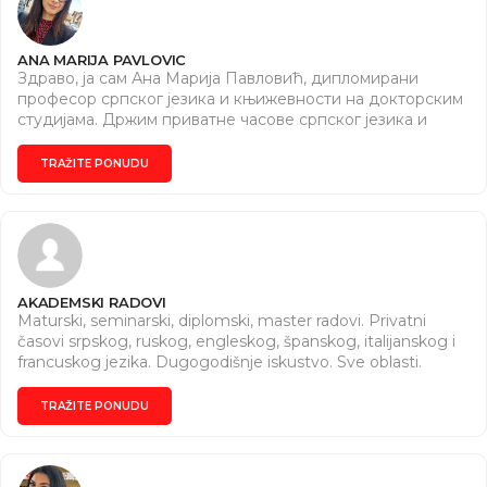
ANA MARIJA PAVLOVIC
Здраво, ја сам Ана Марија Павловић, дипломирани
професор српског језика и књижевности на докторским
студијама. Држим приватне часове српског језика и
књижевности ученицима свих узраста, као и студентима.
Уколико ти је потребан додатни час из српског језика и
TRAŽITE PONUDU
књижевности или ти је потребна помоћ за припремање
контролног, писменог задатка, пријемног испита или
неког испита на факултету, буди слободан да ми се
јавиш. Часове држим онлајн или уживо онима који су из
Крагујевца. Цену часова договарамо.
AKADEMSKI RADOVI
Maturski, seminarski, diplomski, master radovi. Privatni
časovi srpskog, ruskog, engleskog, španskog, italijanskog i
francuskog jezika. Dugogodišnje iskustvo. Sve oblasti.
Dogovor za vreme i cene. Pišite nam na Instagram (
https://www.instagram.com/seminarski2010?
TRAŽITE PONUDU
igsh=MWxzZmZxazB3OThvMw== ) ili na e-mail
(akademskirad2010@gmail.com).