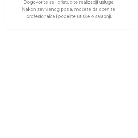
Dogovorite se i pristupite realizaciji usluge.

Nakon završenog posla, možete da ocenite 
profesionalca i podelite utiske o saradnji.