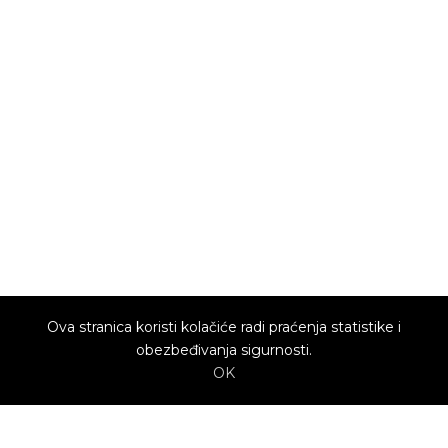
Ova stranica koristi kolačiće radi praćenja statistike i
obezbeđivanja sigurnosti.
OK