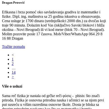
Dragan Petrović
Efikasna i brza pomoć oko savladavanja gradiva iz matematike i
fizike. Dipl. ing. mašinstva sa 25 godina iskustva u obrazovanju.
Cena usluge je 1700 dinara (srednjoškolci 2000 din.) za dvočas koji
traje 90 minuta. Dolazim kod Vas (isključivo Savski blokovi i bliža
okolina - Novi Beograd) ili vi kod mene (blok 70 - Novi Beograd).
Molim pozovite posle 17 časova. Mob/Viber/WhatsApp 064 29 8
16 88 Dragan
Tražite ponudu
<
1
2
…
14
>
Više o usluzi
Sama reč fizika je nastala od grčke reči φύσις
- phisis: što znači
priroda.
Fizika
je osnovna prirodna nauka i učenici se sa njom prvi
put susreću u višim razredima osnovne škole. Dosta je bliska sa
drugim prirodnim naukama kao što su matematika i hemija.