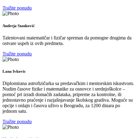
Tražite ponudu
Andreja Stanković
Talentovani matematičar i fizičar spreman da pomogne drugima da
ostvare uspeh iz ovih predmeta.
Tražite ponudu
Lana Ivkovic
Diplomirana astrofizičarka sa predavačkim i mentorskim iskustvom.
Nudim časove fizike i matematike za osnovce i srednjoškolce –
pomoć pri izradi domaćih zadataka, pripreme za kontrolne, ili
jednostavno praćenje i razjašnjavanje školskog gradiva. Moguće su
opcije i onlajn i časova uživo u Beogradu, za 1200 dinara po
jednom satu.
Tražite ponudu