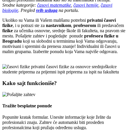
Srodne kategorije:
časovi matematike
,
časovi hemije
,
časovi
biologije
. Pregled
svih usluga
na portalu.
Ukoliko su Vama ili Vašem mališanu potrebni
privatni časovi
fizike
, i u potrazi ste za
nastavnikom
,
profesorom
ili predavačem
fizike
za učenika osnovne, srednje škole ili fakulteta, na pravom ste
mestu. Pošaljete zahtev i pogledajte ponude
profesora fizike u
Beogradu
koji su slobodni u terminima koji Vama odgovaraju,
motivisani i spremini da prenesu znanje! Individualni ili časovi u
malim grupama. Izaberite ponudu koja Vama najviše odgovara.
Kako sajt funkcioniše?
Tražite besplatne ponude
Popunite kratak formular. Unesite informacije koje želite da
profesionalci znaju. Zahtev će automatski biti prosleđen
profesionalcima koji pružaju određenu uslugu.