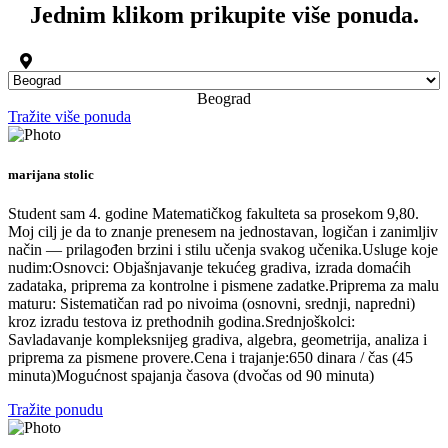
Jednim klikom prikupite više ponuda.
Beograd
Tražite više ponuda
marijana stolic
Student sam 4. godine Matematičkog fakulteta sa prosekom 9,80.
Moj cilj je da to znanje prenesem na jednostavan, logičan i zanimljiv
način — prilagođen brzini i stilu učenja svakog učenika. ​Usluge koje
nudim: ​Osnovci: Objašnjavanje tekućeg gradiva, izrada domaćih
zadataka, priprema za kontrolne i pismene zadatke. ​Priprema za malu
maturu: Sistematičan rad po nivoima (osnovni, srednji, napredni)
kroz izradu testova iz prethodnih godina. ​Srednjoškolci:
Savladavanje kompleksnijeg gradiva, algebra, geometrija, analiza i
priprema za pismene provere. ​Cena i trajanje: ​650 dinara / čas (45
minuta) ​Mogućnost spajanja časova (dvočas od 90 minuta)
Tražite ponudu