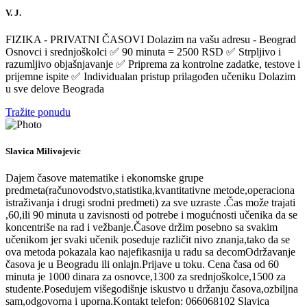
V. J.
FIZIKA - PRIVATNI ČASOVI Dolazim na vašu adresu - Beograd
Osnovci i srednjoškolci ✅ 90 minuta = 2500 RSD ✅ Strpljivo i
razumljivo objašnjavanje ✅ Priprema za kontrolne zadatke, testove i
prijemne ispite ✅ Individualan pristup prilagođen učeniku Dolazim
u sve delove Beograda
Tražite ponudu
Slavica Milivojevic
Dajem časove matematike i ekonomske grupe
predmeta(računovodstvo,statistika,kvantitativne metode,operaciona
istraživanja i drugi srodni predmeti) za sve uzraste .Čas može trajati
,60,ili 90 minuta u zavisnosti od potrebe i mogućnosti učenika da se
koncentriše na rad i vežbanje.Časove držim posebno sa svakim
učenikom jer svaki učenik poseduje različit nivo znanja,tako da se
ova metoda pokazala kao najefikasnija u radu sa decomOdržavanje
časova je u Beogradu ili onlajn.Prijave u toku. Cena časa od 60
minuta je 1000 dinara za osnovce,1300 za srednjoškolce,1500 za
studente.Posedujem višegodišnje iskustvo u držanju časova,ozbiljna
sam,odgovorna i uporna.Kontakt telefon: 066068102 Slavica