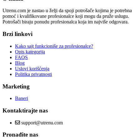
Utrenu.com je nastao u želji da spoji potrošače kojima je potrebna
pomoć i kvalifikovane profesionalce koji mogu da pruže uslugu.
Potrošači biraju ponudu profesionalca koja im najviše odgovara.
Brzi linkovi
Kako sajt funkcioniše za profesionalce?
Opis kategorija
FAQS
Blog
Uslovi korišćenja
Politika privatnosti
Marketing
Baneri
Kontaktirajte nas
support@utrenu.com
Pronađite nas