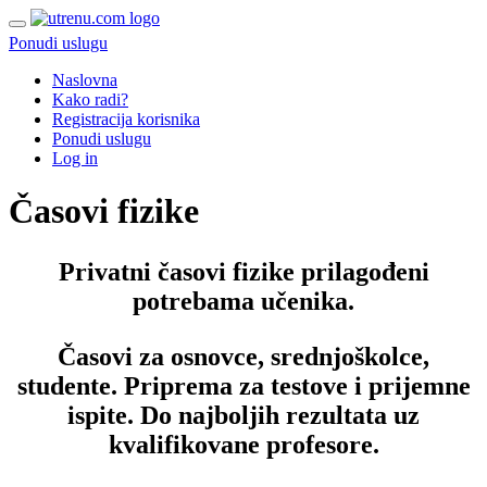
Ponudi uslugu
Naslovna
Kako radi?
Registracija korisnika
Ponudi uslugu
Log in
Časovi fizike
Privatni časovi fizike prilagođeni
potrebama učenika.
Časovi za osnovce, srednjoškolce,
studente. Priprema za testove i prijemne
ispite.
Do najboljih rezultata uz
kvalifikovane profesore.