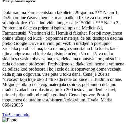
Marija Anastasijević
Doktorant na Farmaceutskom fakultetu, 29 godina. *** Nacin 1.
Držim online časove hemije, matematike i fizike za osnovce i
srednjoskolce. Cena individualnog casa je 1500din. *** Nacin 2.
Pripremam đake za prijemni ispit za upis na Medicinski,
Farmaceutski, Veterinarski ili Hemijski fakultet. Postoji mogućnost
online učenja od kuce - pripremni materijal će biti dostupan đacima
preko Google Drive-a u vidu pdf vezbi i uradjenih postupno
zadataka po oblastima, tako da mogu samostalno bilo kada, kada
njima odgovara od kuće da pristupe učenju što olakšava rad u
skladu sa vasim obavezama, uz adekvatna uputstva i organizaciju
rada od strane profesora. Predvidjeno za djake koji nemaju vremena
da odlaze kod profesora i koji zele da iz sopstvenog doma vezbaju
kada njima odgovara, vise puta u toku dana. Cena je 20e za
"dvocas" koji traje oko 3-4h kada rade od kuce ili 1h30min online.
Moguć je otkup i čitavog materijala (zbirke, postpuno i detaljno
urađeni zadaci po oblastima, preko 200 testova, urađeni testovi,
primeri prijemnih od ranijih godina). Cena dogovor. Postoji
mogucnost da uradim test/pismeni/kolokvijum. Hvala, Marija
066423035
Tražite ponudu