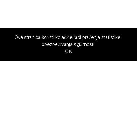
Ova stranica koristi kolačiće radi praćenja statistike i
obezbeđivanja sigurnosti.
OK
O nama
Utrenu.com je nastao u želji da spoji potrošače
kojima je potrebna pomoć i kvalifikovane