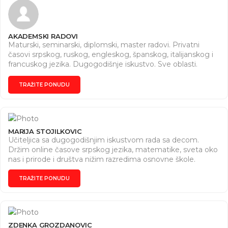
AKADEMSKI RADOVI
Maturski, seminarski, diplomski, master radovi. Privatni
časovi srpskog, ruskog, engleskog, španskog, italijanskog i
francuskog jezika. Dugogodišnje iskustvo. Sve oblasti.
Dogovor za vreme i cene. Pišite nam na Instagram (
https://www.instagram.com/seminarski2010?
TRAŽITE PONUDU
igsh=MWxzZmZxazB3OThvMw== ) ili na e-mail
(akademskirad2010@gmail.com).
MARIJA STOJILKOVIC
Učiteljica sa dugogodišnjim iskustvom rada sa decom.
Držim online časove srpskog jezika, matematike, sveta oko
nas i prirode i društva nižim razredima osnovne škole.
TRAŽITE PONUDU
ZDENKA GROZDANOVIC