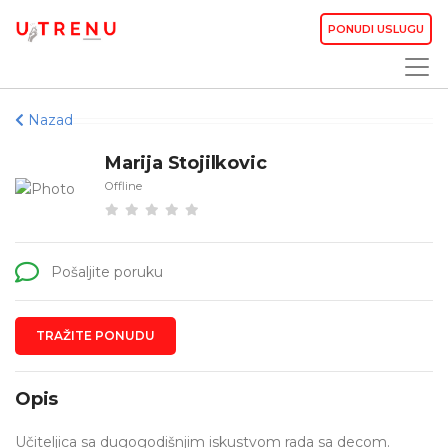
PONUDI USLUGU
Nazad
Marija Stojilkovic
Offline
Pošaljite poruku
TRAŽITE PONUDU
Opis
Učiteljica sa dugogodišnjim iskustvom rada sa decom.