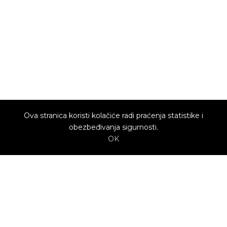
Ova stranica koristi kolačiće radi praćenja statistike i
obezbeđivanja sigurnosti.
OK