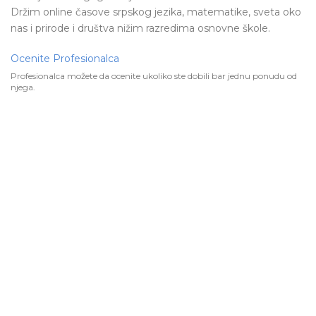
Držim online časove srpskog jezika, matematike, sveta oko
nas i prirode i društva nižim razredima osnovne škole.
Ocenite Profesionalca
Profesionalca možete da ocenite ukoliko ste dobili bar jednu ponudu od
njega.