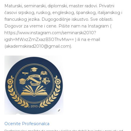
Maturski, seminarski, diplomski, master radovi. Privatni
časovi srpskog, ruskog, engleskog, španskog, italijanskog i
francuskog jezika. Dugogodišnje iskustvo. Sve oblasti.
Dogovor za vreme i cene. Pišite nam na Instagram (
https://www.instagram.com/seminarski2010?
igsh=MWxzZmZxazB3OThvMw== ) ili na e-mail
(akademskirad2010@gmail.com).
Ocenite Profesionalca
Profesionalca možete da ocenite ukoliko ste dobili bar jednu ponudu od