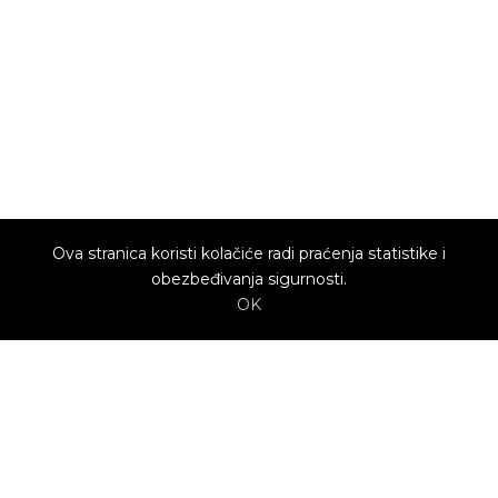
Ova stranica koristi kolačiće radi praćenja statistike i
obezbeđivanja sigurnosti.
OK