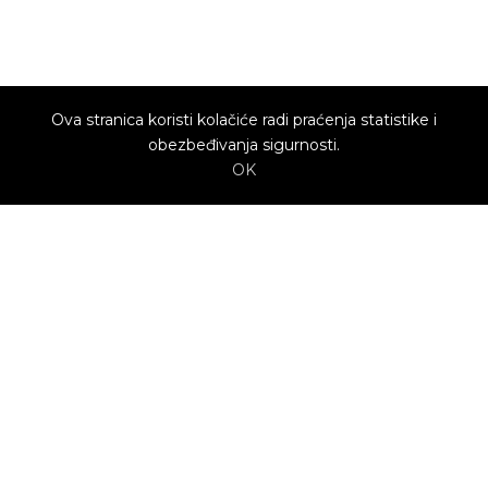
Ova stranica koristi kolačiće radi praćenja statistike i
obezbeđivanja sigurnosti.
OK
O nama
Utrenu.com je nastao u želji da spoji potrošače
kojima je potrebna pomoć i kvalifikovane