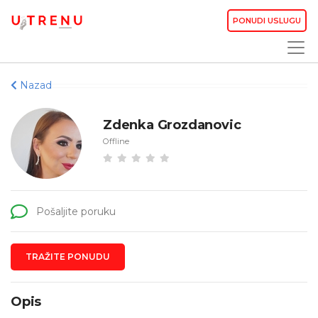
PONUDI USLUGU
Nazad
Zdenka Grozdanovic
Offline
Pošaljite poruku
TRAŽITE PONUDU
Opis