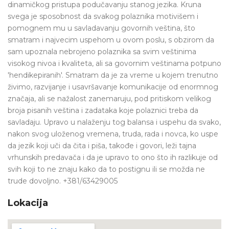
dinamičkog pristupa podučavanju stanog jezika. Kruna
svega je sposobnost da svakog polaznika motivišem i
pomognem mu u savladavanju govornih veština, što
smatram i najvecim uspehom u ovom poslu, s obzirom da
sam upoznala nebrojeno polaznika sa svim veštinima
visokog nivoa i kvaliteta, ali sa govornim veštinama potpuno
'hendikepiranih'. Smatram da je za vreme u kojem trenutno
živimo, razvijanje i usavršavanje komunikacije od enormnog
značaja, ali se nažalost zanemaruju, pod pritiskom velikog
broja pisanih veština i zadataka koje polaznici treba da
savladaju. Upravo u nalaženju tog balansa i uspehu da svako,
nakon svog uloženog vremena, truda, rada i novca, ko uspe
da jezik koji uči da čita i piša, takođe i govori, leži tajna
vrhunskih predavača i da je upravo to ono što ih razlikuje od
svih koji to ne znaju kako da to postignu ili se možda ne
trude dovoljno. +381/63429005
Lokacija