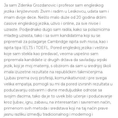
Ja sam Zdenka Grozdanovic i profesor sam engleskog
jezika i književnosti. Živim i radim u Leskovcu, udata sam i
imam dvoje dece. Nešto malo duže od 20 godina držim
časove engleskog jezika, uživo i online, za sve nivoe i
uzraste. Podjednako dugo sam radila, kako sa polaznicima
mlađeg uzrasta, tako i sa svim kandidatima koji su se
pripremali za polaganje Cambridge ispita svih nivoa, kao i
ispita tipa IELTS i TOEFL. Pored engleskoj jezika i veština
koje sam stekla kao predavač, veoma uspešno sam
pripremala kandidate iz drugih država da savladaju srpski
jezik, koji je moj maternji, s obzirom da sam u srednjoj školi
imala izuzetne rezultate na republičkim takmičenjima.
Ljubav prema ovoj profesiji, komunikativnost i pre svega
velika empatija, pomogli su mi da pored izvrsnih rezultata u
podučavanju ostvarim i divne međuljudske odnose sa
svojim đacima, tako da je to uvek bilo učenje i podučavanje
kroz ljubav, igru, zabavu, na interesantan i savremen način,
primenom svih metoda i sredstava koji na taj način prave
jasnu razliku izmeđju tradicionalnog i modernog i