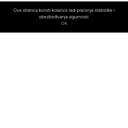
Ova stranica koristi kolačiće radi praćenja statistike i
obezbeđivanja sigurnosti.
OK
O nama
Utrenu.com je nastao u želji da spoji potrošače
kojima je potrebna pomoć i kvalifikovane
profesionalce koji mogu da pruže uslugu.
Potrošači biraju ponudu profesionalca koja im
najviše odgovara.