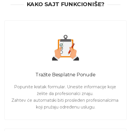
KAKO SAJT FUNKCIONIŠE?
Usled mnogobrojnih obaveza ne stižete da završite rad na
vreme i potrebna Vam je dodatna pomoć? Bez brige,
imamo profesionalca za Vas!
Pošaljite zahtev i dobićete ponude od pružaoce ove usluge,
pogledajte njihove profile, ocene prethodnih korisnika, kao i
cene i rokove za izradu rada. Izaberite ponudu koja Vam
najviše odgovara!
Tražite Besplatne Ponude
Popunite kratak formular. Unesite informacije koje 
želite da profesionalci znaju. 

Zahtev će automatski biti prosleđen profesionalcima 
koji pružaju određenu uslugu.