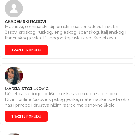
AKADEMSKI RADOVI
Maturski, seminarski, diplomski, master radovi. Privatni
časovi srpskog, ruskog, engleskog, španskog, italijanskog i
francuskog jezika. Dugogodišnje iskustvo. Sve oblasti.
Dogovor za vreme i cene. Pišite nam na Instagram (
https://www.instagram.com/seminarski2010?
TRAŽITE PONUDU
igsh=MWxzZmZxazB3OThvMw== ) ili na e-mail
(akademskirad2010@gmail.com).
MARIJA STOJILKOVIC
Učiteljica sa dugogodišnjim iskustvom rada sa decom.
Držim online časove srpskog jezika, matematike, sveta oko
nas i prirode i društva nižim razredima osnovne škole.
TRAŽITE PONUDU