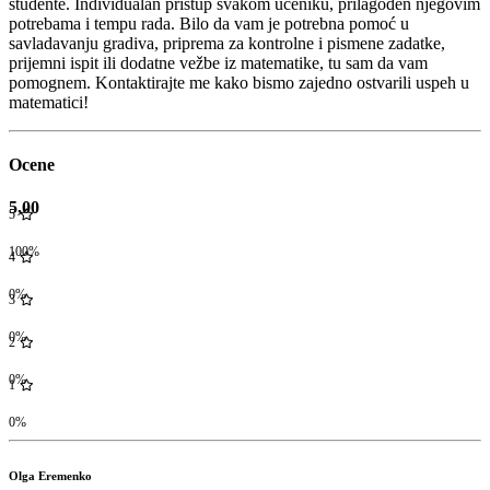
studente. Individualan pristup svakom učeniku, prilagođen njegovim
potrebama i tempu rada. Bilo da vam je potrebna pomoć u
savladavanju gradiva, priprema za kontrolne i pismene zadatke,
prijemni ispit ili dodatne vežbe iz matematike, tu sam da vam
pomognem. Kontaktirajte me kako bismo zajedno ostvarili uspeh u
matematici!
Ocene
5,00
5
100%
4
0%
3
0%
2
0%
1
0%
Olga Eremenko