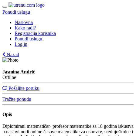
Ponudi uslugu
Naslovna
Kako radi?
Registracija korisnika
Ponudi uslugu
Log in
Nazad
Jasmina Andrić
Offline
Pošaljite poruku
Tražite ponudu
Opis
Diplomirani matematičar- profesor matematike sa 18 godina iskustva
u nastavi nudi online časove matematike za osnovce, srednjoškolce i