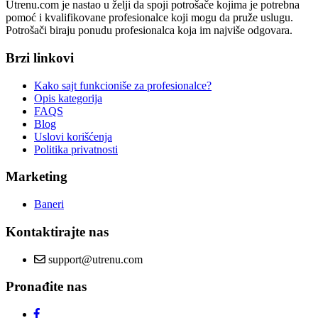
Utrenu.com je nastao u želji da spoji potrošače kojima je potrebna
pomoć i kvalifikovane profesionalce koji mogu da pruže uslugu.
Potrošači biraju ponudu profesionalca koja im najviše odgovara.
Brzi linkovi
Kako sajt funkcioniše za profesionalce?
Opis kategorija
FAQS
Blog
Uslovi korišćenja
Politika privatnosti
Marketing
Baneri
Kontaktirajte nas
support@utrenu.com
Pronađite nas