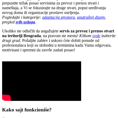
prepustite težak posao servisima za prevoz i prenos stvari i
nameštaja, a Vi se fokusirajte na druge stvari, poput uređivanja
novog doma ili organizacije proslave useljenja.
Pogledajte i kategorije:
adaptacija prostora
,
unutrašnji dizajn
,
pregled
svih usluga
.
Ukoliko ste odlučili da angažujete
servis za prevoz i prenos stvari
na teritoriji Beograda
, na pravom ste mestu!
Klikom
ovde
izaberite
drugi grad.
Pošaljite zahtev i uskoro ćete dobiti ponude od
profesionalaca koji su slobodni u terminima kada Vama odgovara,
motivisani i spremni da završe zadati posao!
Kako sajt funkcioniše?