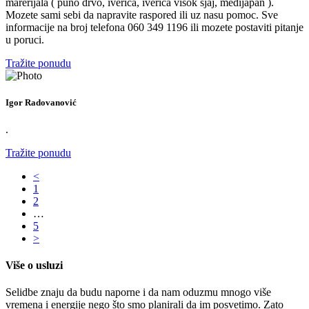
marerijala ( puno drvo, iverica, iverica visok sjaj, medijapan ).
Mozete sami sebi da napravite raspored ili uz nasu pomoc. Sve
informacije na broj telefona 060 349 1196 ili mozete postaviti pitanje
u poruci.
Tražite ponudu
Igor Radovanović
.
Tražite ponudu
<
1
2
…
5
>
Više o usluzi
Selidbe znaju da budu naporne i da nam oduzmu mnogo više
vremena i energije nego što smo planirali da im posvetimo. Zato