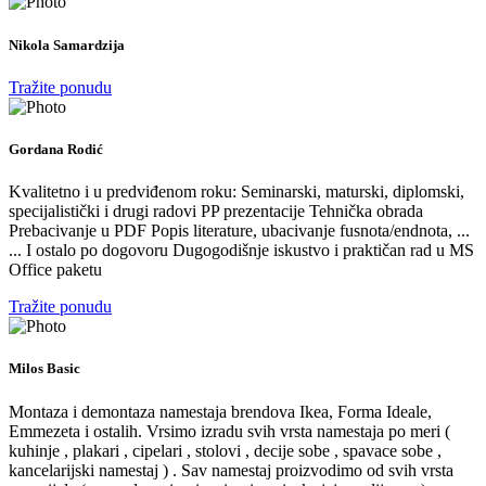
Nikola Samardzija
Tražite ponudu
Gordana Rodić
Kvalitetno i u predviđenom roku: Seminarski, maturski, diplomski,
specijalistički i drugi radovi PP prezentacije Tehnička obrada
Prebacivanje u PDF Popis literature, ubacivanje fusnota/endnota, ...
... I ostalo po dogovoru Dugogodišnje iskustvo i praktičan rad u MS
Office paketu
Tražite ponudu
Milos Basic
Montaza i demontaza namestaja brendova Ikea, Forma Ideale,
Emmezeta i ostalih. Vrsimo izradu svih vrsta namestaja po meri (
kuhinje , plakari , cipelari , stolovi , decije sobe , spavace sobe ,
kancelarijski namestaj ) . Sav namestaj proizvodimo od svih vrsta