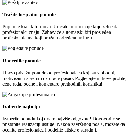
Tražite besplatne ponude
Popunite kratak formular. Unesite informacije koje želite da
profesionalci znaju. Zahtev će automatski biti prosleđen
profesionalcima koji pružaju određenu uslugu.
Uporedite ponude
Ubrzo pristižu ponude od profesionalaca koji su slobodni,
motivisani i spremni da urade posao. Pogledajte njihove profile,
cene rada, ocene i komentare prethodnih korisnika!
Izaberite najbolju
Izaberite ponudu koja Vam najviše odgovara! Dogovorite se i
pristupite realizaciji usluge. Nakon završenog posla, možete da
ocenite profesionalca i podelite utiske o saradnji.