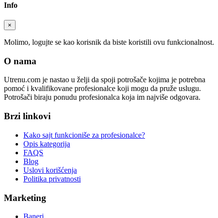
Info
×
Molimo, logujte se kao korisnik da biste koristili ovu funkcionalnost.
O nama
Utrenu.com je nastao u želji da spoji potrošače kojima je potrebna
pomoć i kvalifikovane profesionalce koji mogu da pruže uslugu.
Potrošači biraju ponudu profesionalca koja im najviše odgovara.
Brzi linkovi
Kako sajt funkcioniše za profesionalce?
Opis kategorija
FAQS
Blog
Uslovi korišćenja
Politika privatnosti
Marketing
Baneri