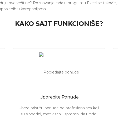
uju ove veštine? Poznavanje rada u programu Excel se takođe, s
 zaposlenih u kompanijama.
efinitivno povećati Vašu cenu na tržištu rada i otvoriti Vam mno
KAKO SAJT FUNKCIONIŠE?
tavka za branše poput revizora, bankara, analitičara, konsultant
časovi PowerPoint
,
časovi programiranja
.
 rada u
programu Exel
, da se pripremite za intervju za posao,
i
xcel-a
, na pravom ste mestu, pronađite
profesionalce u Beo
tnike ili napredni nivo, individualni časovi ili u grupi.
iti ponude od profesionalaca koji su spremni da Vam prenesu svoj
Uporedite Ponude
Ubrzo pristižu ponude od profesionalaca koji 
su slobodni, motivisani i spremni da urade 