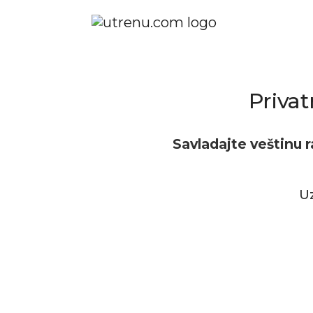
Privat
Savladajte veštinu 
Uz