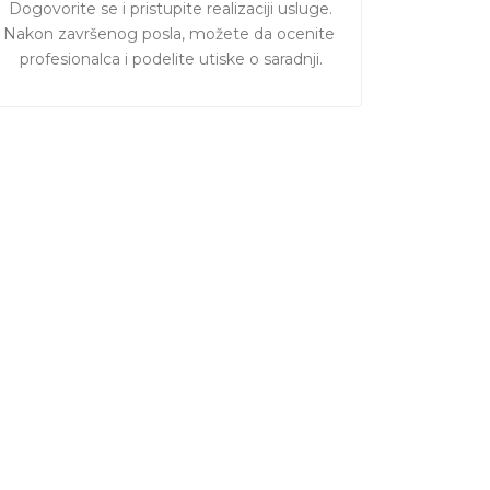
Dogovorite se i pristupite realizaciji usluge.

Nakon završenog posla, možete da ocenite 
profesionalca i podelite utiske o saradnji.