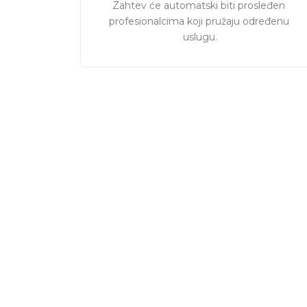
Zahtev će automatski biti prosleđen 
profesionalcima koji pružaju određenu 
uslugu.