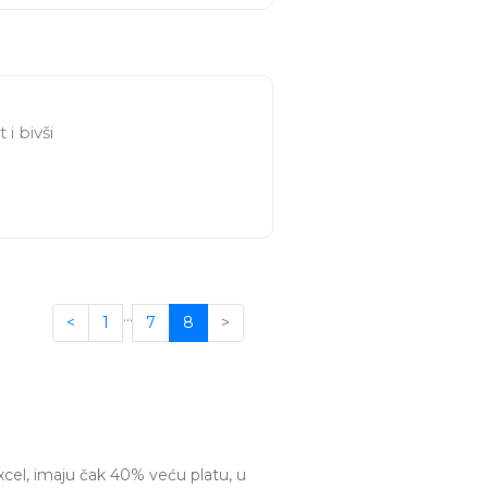
i bivši
…
<
1
7
8
>
xcel, imaju čak 40% veću platu, u