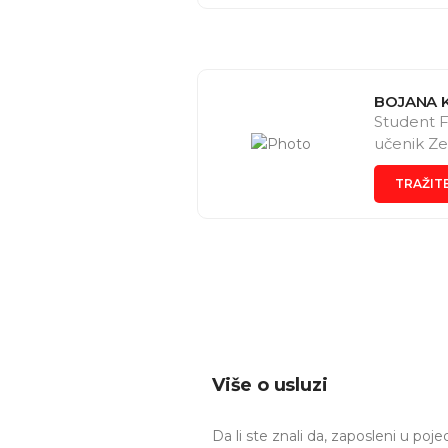
BOJANA 
Student F
učenik Ze
TRAŽIT
Više o usluzi
Da li ste znali da, zaposleni u p