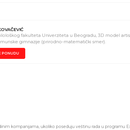
KOVAČEVIĆ
ilološkog fakulteta Univerziteta u Beogradu, 3D model artist 
munske gimnazije (prirodno-matematički smer).
E PONUDU
ojedinim kompanijama, ukoliko poseduju veštinu rada u programu E