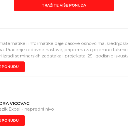
TRAŽITE VIŠE PONUDA
matematike i informatike daje casove osnovcima, srednjosk
a. Pracenje redovne nastave, priprema za prijemni i takmic
 izradi seminarskih zadataka i projekata, 25- godisnje iskust
sklađuje prema trenutnom znanju učenika. Od prvog časa s
E PONUDU
va za samostalni rad, prelazeći od lakših primera, ka težim i
ijim. Na svakom času dajem domaće zadatke, kako bi učeni
u pređeno gradivo i veći stepen koncentracije i sigurnosti u 
DRA VICOVAC
ezik Excel - napredni nivo
E PONUDU