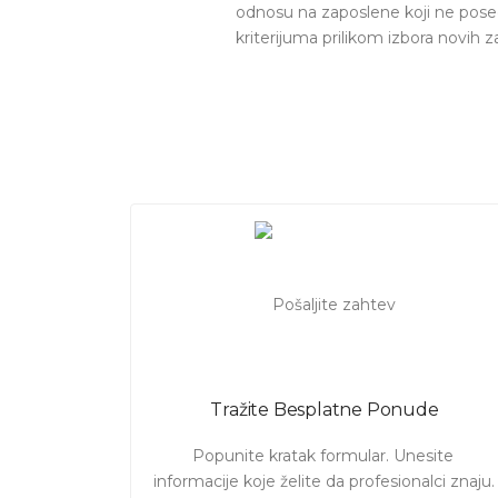
odnosu na zaposlene koji ne posed
kriterijuma prilikom izbora novih
Veština rada u Excel
programu će d
rada u ovom programu neizostavna s
Povezane stranice:
časovi Word
,
Pogled
svih usluga
na portalu.
Bilo da želite da savladate
osnove
znanje i
naučite napredni nivo E
pomognu!
Privatni časovi
za poče
Pošaljite zahtev i ubrzo ćete dob
Tražite Besplatne Ponude
Popunite kratak formular. Unesite 
informacije koje želite da profesionalci znaju. 
