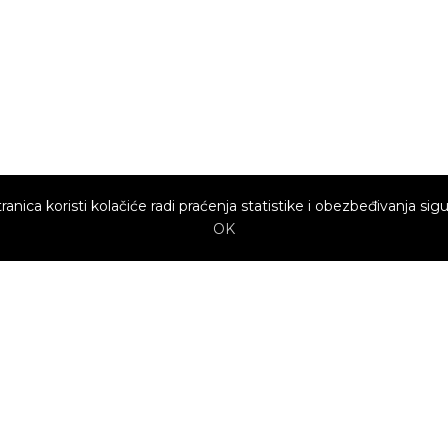
ranica koristi kolačiće radi praćenja statistike i obezbeđivanja sigu
OK
Brzi linkovi
Marketing
Kako sajt
Baneri