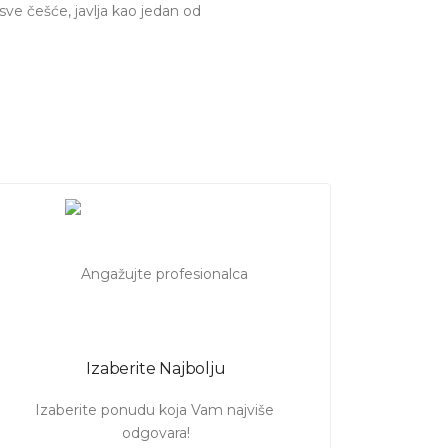
ve češće, javlja kao jedan od
ga vrata. Danas je p
oznavanje
a, nastavnika, kao i brojne druge.
li da unapredite već stečeno
gradu
koji mogu da Vam
e znanje!
Izaberite Najbolju
Izaberite ponudu koja Vam najviše 
odgovara!
