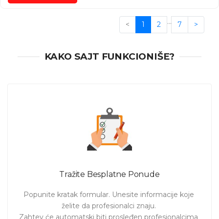
…
<
1
2
7
>
KAKO SAJT FUNKCIONIŠE?
Tražite Besplatne Ponude
Popunite kratak formular. Unesite informacije koje 
želite da profesionalci znaju. 

Zahtev će automatski biti prosleđen profesionalcima 