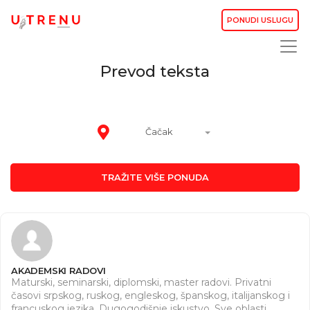
PONUDI USLUGU
Prevod teksta
Čačak
TRAŽITE VIŠE PONUDA
AKADEMSKI RADOVI
Maturski, seminarski, diplomski, master radovi. Privatni
časovi srpskog, ruskog, engleskog, španskog, italijanskog i
francuskog jezika. Dugogodišnje iskustvo. Sve oblasti.