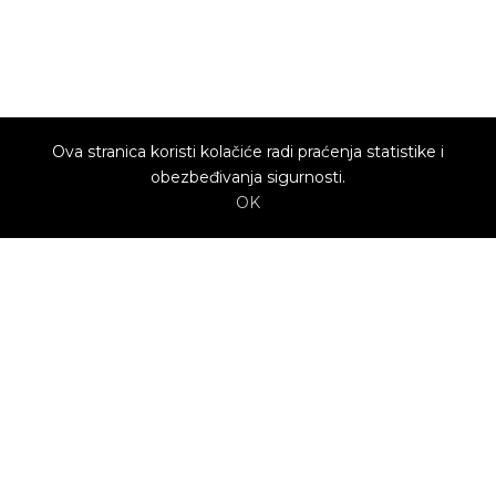
Ova stranica koristi kolačiće radi praćenja statistike i
obezbeđivanja sigurnosti.
OK
O nama
Utrenu.com je nastao u želji da spoji potrošače