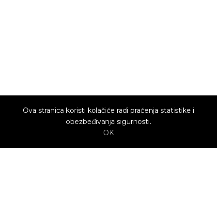
Ova stranica koristi kolačiće radi praćenja statistike i
obezbeđivanja sigurnosti.
OK