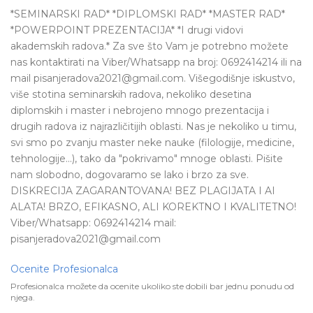
*SEMINARSKI RAD* *DIPLOMSKI RAD* *MASTER RAD*
*POWERPOINT PREZENTACIJA* *I drugi vidovi
akademskih radova.* Za sve što Vam je potrebno možete
nas kontaktirati na Viber/Whatsapp na broj: 0692414214 ili na
mail pisanjeradova2021@gmail.com. Višegodišnje iskustvo,
više stotina seminarskih radova, nekoliko desetina
diplomskih i master i nebrojeno mnogo prezentacija i
drugih radova iz najrazličitijih oblasti. Nas je nekoliko u timu,
svi smo po zvanju master neke nauke (filologije, medicine,
tehnologije...), tako da "pokrivamo" mnoge oblasti. Pišite
nam slobodno, dogovaramo se lako i brzo za sve.
DISKRECIJA ZAGARANTOVANA! BEZ PLAGIJATA I AI
ALATA! BRZO, EFIKASNO, ALI KOREKTNO I KVALITETNO!
Viber/Whatsapp: 0692414214 mail:
pisanjeradova2021@gmail.com
Ocenite Profesionalca
Profesionalca možete da ocenite ukoliko ste dobili bar jednu ponudu od
njega.