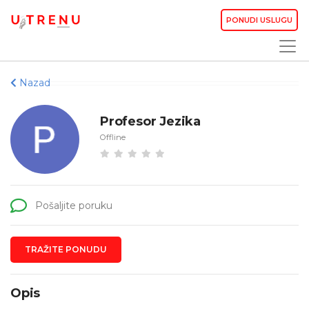
PONUDI USLUGU
Nazad
Profesor Jezika
Offline
Pošaljite poruku
TRAŽITE PONUDU
Opis