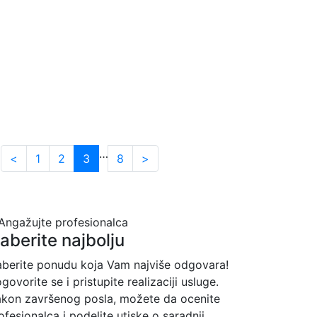
…
<
1
2
3
8
>
zaberite najbolju
aberite ponudu koja Vam najviše odgovara!
govorite se i pristupite realizaciji usluge.
kon završenog posla, možete da ocenite
ofesionalca i podelite utiske o saradnji.