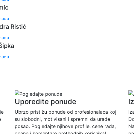
mic
onudu
ra Ristić
onudu
Šipka
onudu
Uporedite ponude
I
je
Ubrzo pristižu ponude od profesionalaca koji
Iz
e
su slobodni, motivisani i spremni da urade
Do
posao. Pogledajte njihove profile, cene rada,
Na
ocene i komentare prethodnih korisnika!
pr