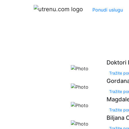
Ponudi uslugu
Doktori
Tražite p
Gordana
Tražite p
Magdale
Tražite p
Biljana 
Tražite p