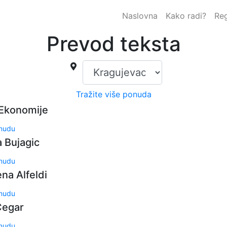
Naslovna
Kako radi?
Reg
Prevod teksta
Tražite više ponuda
 Ekonomije
onudu
 Bujagic
onudu
na Alfeldi
onudu
Cegar
onudu