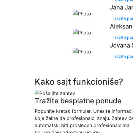
Jana Ja
Tražite p
Aleksand
Tražite p
Jovana 
Tražite p
Kako sajt funkcioniše?
Tražite besplatne ponude
Popunite kratak formular. Unesite informaci
koje želite da profesionalci znaju. Zahtev ć
automatski biti prosleđen profesionalcima
koji pružaju određenu uslugu.