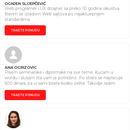
OGNJEN SLIJEPČEVIĆ
Web programer i UX dizajner sa preko 10 godina iskustva.
Bavim se izradom Web sajtova po najaktuepnijim
standardima
TRAŽITE PONUDU
ANA OGRIZOVIC
Pisem seminarske i diplomske na sve teme. Kucam u
wordu i slusam sta vam je potrebno. Po strani se naplacuje
500 dinara, pa vi sami birate koliko zelite. Takodje radim
domace zadatke i pisem pismene zadatke, takodje pravim
word dokumente i prawim power point prezentacije.
TRAŽITE PONUDU