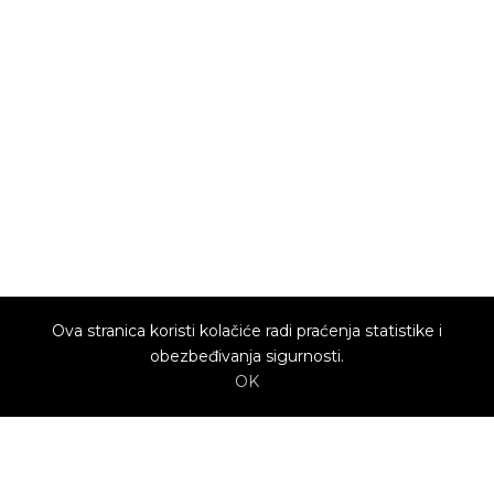
Ova stranica koristi kolačiće radi praćenja statistike i
obezbeđivanja sigurnosti.
OK