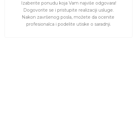
Izaberite ponudu koja Vam najviše odgovara!

Dogovorite se i pristupite realizaciji usluge.

Nakon završenog posla, možete da ocenite 
profesionalca i podelite utiske o saradnji.