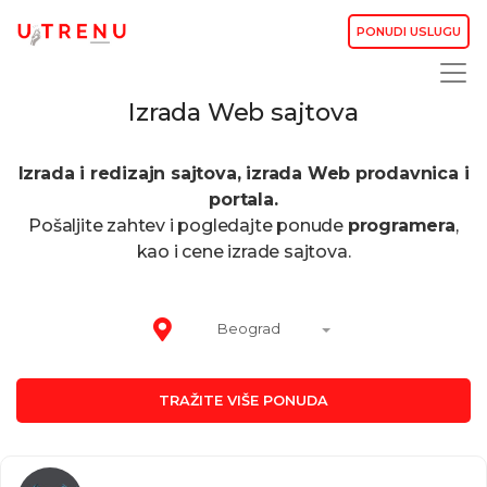
PONUDI USLUGU
Izrada Web sajtova
Izrada i redizajn sajtova, izrada Web prodavnica i
portala.
Pošaljite zahtev i pogledajte ponude
programera
,
kao i cene izrade sajtova.
Beograd
TRAŽITE VIŠE PONUDA