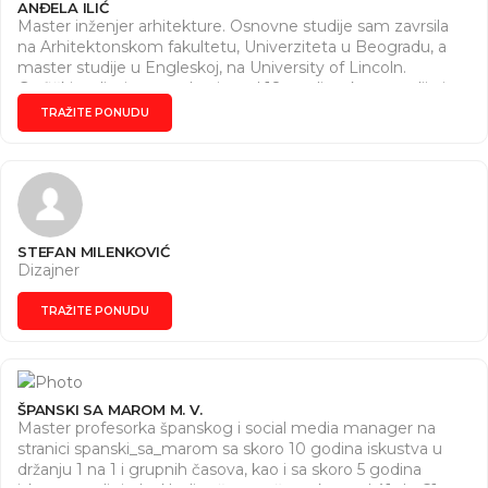
ANĐELA ILIĆ
Master inženjer arhitekture. Osnovne studije sam zavrsila
na Arhitektonskom fakultetu, Univerziteta u Beogradu, a
master studije u Engleskoj, na University of Lincoln.
Grafičkim dizajnom se bavim od 18. godine, kroz studije i
razne kurseve. Dizajniram reklamne materijale, vizit kartice,
TRAŽITE PONUDU
sve vrste logo dizajna i slično. Za sve informacije me
možete kontaktirati kako bismo se dogovorili, na 065 877
41 01 ili putem mejla ilicandjela007@gmail.com.
STEFAN MILENKOVIĆ
Dizajner
TRAŽITE PONUDU
ŠPANSKI SA MAROM M. V.
Master profesorka španskog i social media manager na
stranici spanski_sa_marom sa skoro 10 godina iskustva u
držanju 1 na 1 i grupnih časova, kao i sa skoro 5 godina