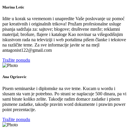
Marina Letic
Idite u korak sa vremenom i unapredite Vaše poslovanje uz pomoć
par kreativnih i originalnih trikova! Pružam profesionalne usluge
pisanja sadržaja za: sajtove; blogove; društvene mreže; reklamni
materijal; brošure, flajere i kataloge Kao novinar sa višegodišnjim
iskustvom rada na televiziji i web portalima pišem članke i tekstove
na različite teme. Za sve informacije javite se na mejl
antagonist122@gmail.com
Tražite ponudu
Ana Ogrizovic
Pisem seminarske i diplomske na sve teme. Kucam u wordu i
slusam sta vam je potrebno. Po strani se naplacuje 500 dinara, pa vi
sami birate koliko zelite. Takodje radim domace zadatke i pisem
pismene zadatke, takodje pravim word dokumente i prawim power
point prezentacije.
Tražite ponudu