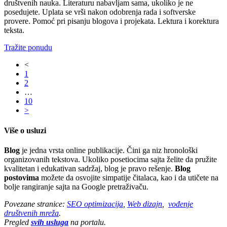
društvenih nauka. Literaturu nabavljam sama, ukoliko je ne
posedujete. Uplata se vrši nakon odobrenja rada i softverske
provere. Pomoć pri pisanju blogova i projekata. Lektura i korektura
teksta.
Tražite ponudu
<
1
2
…
10
>
Više o usluzi
Blog
je jedna vrsta online publikacije. Čini ga niz hronološki
organizovanih tekstova. Ukoliko posetiocima sajta želite da pružite
kvalitetan i edukativan sadržaj, blog je pravo rešenje.
Blog
postovima
možete da
osvojite simpatije čitalaca, kao i da utičete na
bolje rangiranje sajta na Google pretraživaču.
Povezane stranice:
SEO optimizacija
,
Web dizajn
,
vođenje
društvenih mreža
.
Pregled
svih usluga
na portalu.