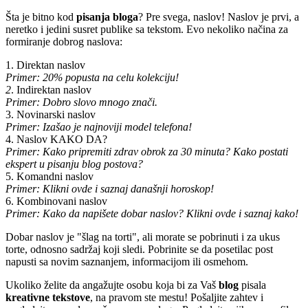
Šta je bitno kod
pisanja bloga
? Pre svega, naslov! Naslov je prvi, a
neretko i jedini susret publike sa tekstom. Evo nekoliko načina za
formiranje dobrog naslova:
1. Direktan naslov
Primer: 20% popusta na celu kolekciju!
2
. Indirektan naslov
Primer: Dobro slovo mnogo znači.
3. Novinarski naslov
Primer: Izašao je najnoviji model telefona!
4. Naslov KAKO DA?
Primer: Kako pripremiti zdrav obrok za 30 minuta? Kako postati
ekspert u pisanju blog postova?
5. Komandni naslov
Primer: Klikni ovde i saznaj današnji horoskop!
6. Kombinovani naslov
Primer: Kako da napišete dobar naslov? Klikni ovde i saznaj kako!
Dobar naslov je "šlag na torti", ali morate se pobrinuti i za ukus
torte, odnosno sadržaj koji sledi. Pobrinite se da posetilac post
napusti sa novim saznanjem, informacijom ili osmehom.
Ukoliko želite da angažujte osobu koja bi za Vaš
blog
pisala
kreativne
tekstove
, na pravom ste mestu! Pošaljite zahtev i