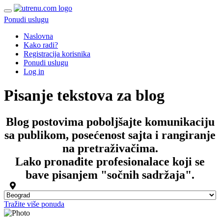
Ponudi uslugu
Naslovna
Kako radi?
Registracija korisnika
Ponudi uslugu
Log in
Pisanje tekstova za blog
Blog postovima poboljšajte komunikaciju
sa publikom, posećenost sajta i rangiranje
na pretraživačima.
Lako pronađite profesionalace koji se
bave
pisanjem
"sočnih sadržaja".
Tražite više ponuda