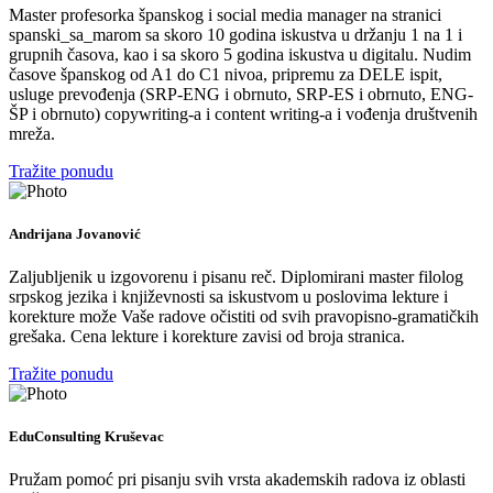
Master profesorka španskog i social media manager na stranici
spanski_sa_marom sa skoro 10 godina iskustva u držanju 1 na 1 i
grupnih časova, kao i sa skoro 5 godina iskustva u digitalu. Nudim
časove španskog od A1 do C1 nivoa, pripremu za DELE ispit,
usluge prevođenja (SRP-ENG i obrnuto, SRP-ES i obrnuto, ENG-
ŠP i obrnuto) copywriting-a i content writing-a i vođenja društvenih
mreža.
Tražite ponudu
Andrijana Jovanović
Zaljubljenik u izgovorenu i pisanu reč. Diplomirani master filolog
srpskog jezika i književnosti sa iskustvom u poslovima lekture i
korekture može Vaše radove očistiti od svih pravopisno-gramatičkih
grešaka. Cena lekture i korekture zavisi od broja stranica.
Tražite ponudu
EduConsulting Kruševac
Pružam pomoć pri pisanju svih vrsta akademskih radova iz oblasti