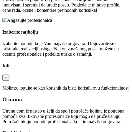
motivisani i spremni da urade posao. Pogledajte njihove profile,
cene rada, ocene i komentare prethodnih korisnika!
Izaberite najbolju
Izaberite ponudu koja Vam najviše odgovara! Dogovorite se i
pristupite realizaciji usluge. Nakon završenog posla, možete da
ocenite profesionalca i podelite utiske o saradnji.
Info
×
Molimo, logujte se kao korisnik da biste koristili ovu funkcionalnost.
O nama
Utrenu.com je nastao u želji da spoji potrošače kojima je potrebna
pomoć i kvalifikovane profesionalce koji mogu da pruže uslugu.
Potrošači biraju ponudu profesionalca koja im najviše odgovara.