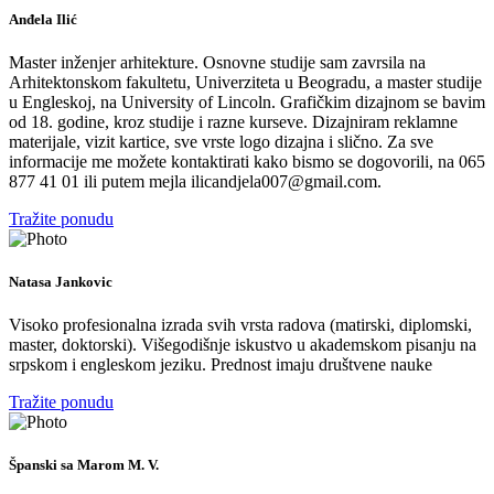
Anđela Ilić
Master inženjer arhitekture. Osnovne studije sam zavrsila na
Arhitektonskom fakultetu, Univerziteta u Beogradu, a master studije
u Engleskoj, na University of Lincoln. Grafičkim dizajnom se bavim
od 18. godine, kroz studije i razne kurseve. Dizajniram reklamne
materijale, vizit kartice, sve vrste logo dizajna i slično. Za sve
informacije me možete kontaktirati kako bismo se dogovorili, na 065
877 41 01 ili putem mejla ilicandjela007@gmail.com.
Tražite ponudu
Natasa Jankovic
Visoko profesionalna izrada svih vrsta radova (matirski, diplomski,
master, doktorski). Višegodišnje iskustvo u akademskom pisanju na
srpskom i engleskom jeziku. Prednost imaju društvene nauke
Tražite ponudu
Španski sa Marom M. V.