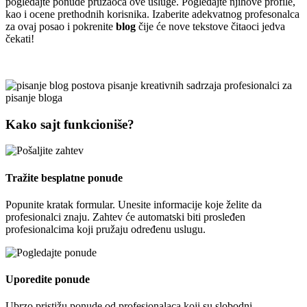
pogledajte ponude pružaoca ove usluge. Pogledajte njihove profile,
kao i ocene prethodnih korisnika. Izaberite adekvatnog profesonalca
za ovaj posao i pokrenite
blog
čije će nove tekstove čitaoci jedva
čekati!
Kako sajt funkcioniše?
Tražite besplatne ponude
Popunite kratak formular. Unesite informacije koje želite da
profesionalci znaju. Zahtev će automatski biti prosleđen
profesionalcima koji pružaju određenu uslugu.
Uporedite ponude
Ubrzo pristižu ponude od profesionalaca koji su slobodni,