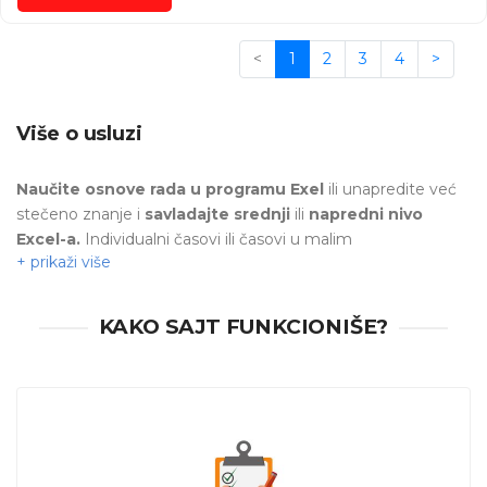
lično u Subotici.
<
1
2
3
4
>
Više o usluzi
Naučite
osnove rada u
programu Exel
ili unapredite već
stečeno znanje i
savladajte srednji
ili
napredni nivo
Excel-a.
Individualni časovi ili časovi u malim
grupama.
Pronađite profesionalca za Vas!
Pošaljite zahtev i pogledajte ponude stručnjaka, kao i
cene
KAKO SAJT FUNKCIONIŠE?
privatnih časova
. Izaberite ponudu koja Vam najviše
odgovara!