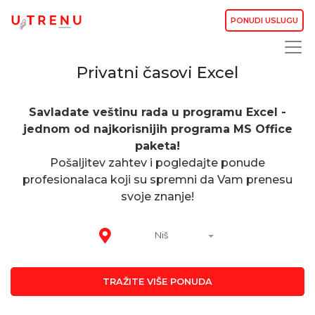
PONUDI USLUGU
Privatni časovi Excel
Savladate veštinu rada u programu
Excel
-
jednom od najkorisnijih programa MS Office
paketa!
Pošaljitev zahtev i pogledajte ponude
profesionalaca koji su spremni da Vam prenesu
svoje znanje!
Niš
TRAŽITE VIŠE PONUDA