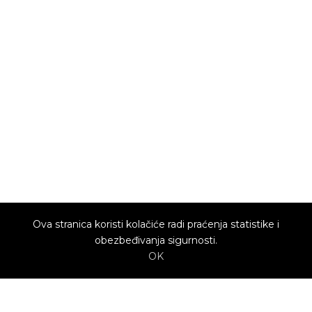
Ova stranica koristi kolačiće radi praćenja statistike i
obezbeđivanja sigurnosti.
OK