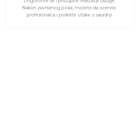
Dogovorite se i pristupite realizaciji usluge.

Nakon završenog posla, možete da ocenite 
profesionalca i podelite utiske o saradnji.