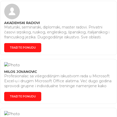
AKADEMSKI RADOVI
Maturski, seminarski, diplomski, master radovi. Privatni
časovi srpskog, ruskog, engleskog, španskog, italijanskog i
francuskog jezika. Dugogodišnje iskustvo. Sve oblasti.
Dogovor za vreme i cene. Pišite nam na Instagram (
https://www.instagram.com/seminarski2010?
TRAŽITE PONUDU
igsh=MWxzZmZxazB3OThvMw== ) ili na e-mail
(akademskirad2010@gmail.com).
MILOS JOVANOVIC
Profesionalac sa višegodišnjim iskustvom rada u Microsoft
Excel-u i drugim Microsoft Office alatima. Već dugo godina
sprovodi grupne i individualne treninge namenjene kako
firmama tako i pojedincima, na svim nivoima - osnovni,
srednji, napredni. Alati i teme za koje je moguće
TRAŽITE PONUDU
organizovati obuku: * Microsoft Excel * Microsoft Word *
Microsoft PowerPoint * Optimizacija poslovanja * Pisanje
biznis planova * Finansijsko planiranje