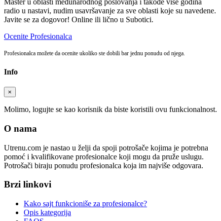
Master u oblasti međunarodnog poslovanja i takođe više godina
radio u nastavi, nudim usavršavanje za sve oblasti koje su navedene.
Javite se za dogovor! Online ili lično u Subotici.
Ocenite Profesionalca
Profesionalca možete da ocenite ukoliko ste dobili bar jednu ponudu od njega.
Info
×
Molimo, logujte se kao korisnik da biste koristili ovu funkcionalnost.
O nama
Utrenu.com je nastao u želji da spoji potrošače kojima je potrebna
pomoć i kvalifikovane profesionalce koji mogu da pruže uslugu.
Potrošači biraju ponudu profesionalca koja im najviše odgovara.
Brzi linkovi
Kako sajt funkcioniše za profesionalce?
Opis kategorija