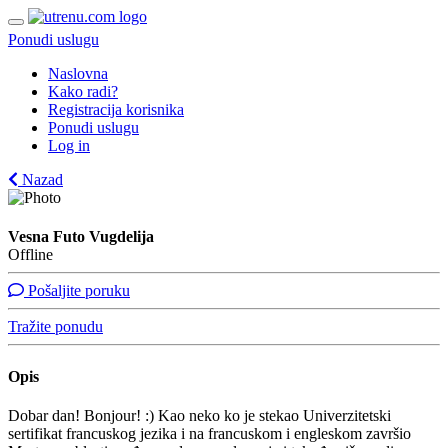
Ponudi uslugu
Naslovna
Kako radi?
Registracija korisnika
Ponudi uslugu
Log in
Nazad
Vesna Futo Vugdelija
Offline
Pošaljite poruku
Tražite ponudu
Opis
Dobar dan! Bonjour! :) Kao neko ko je stekao Univerzitetski
sertifikat francuskog jezika i na francuskom i engleskom završio