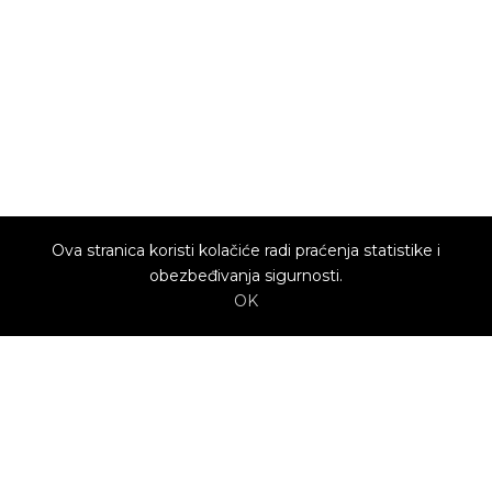
Ova stranica koristi kolačiće radi praćenja statistike i
obezbeđivanja sigurnosti.
OK