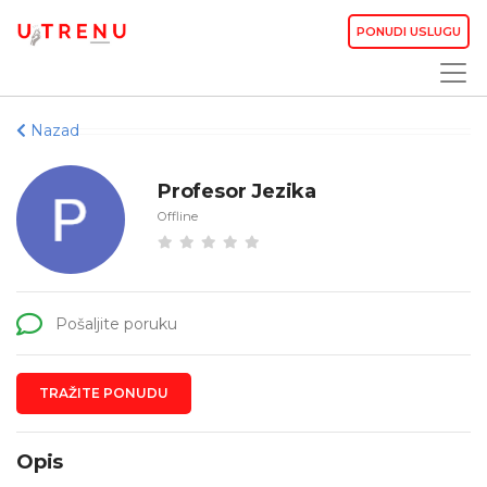
PONUDI USLUGU
Nazad
Profesor Jezika
Offline
Pošaljite poruku
TRAŽITE PONUDU
Opis