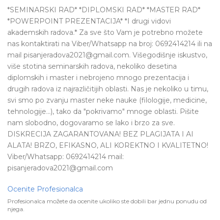
*SEMINARSKI RAD* *DIPLOMSKI RAD* *MASTER RAD*
*POWERPOINT PREZENTACIJA* *I drugi vidovi
akademskih radova.* Za sve što Vam je potrebno možete
nas kontaktirati na Viber/Whatsapp na broj: 0692414214 ili na
mail pisanjeradova2021@gmail.com. Višegodišnje iskustvo,
više stotina seminarskih radova, nekoliko desetina
diplomskih i master i nebrojeno mnogo prezentacija i
drugih radova iz najrazličitijih oblasti. Nas je nekoliko u timu,
svi smo po zvanju master neke nauke (filologije, medicine,
tehnologije...), tako da "pokrivamo" mnoge oblasti. Pišite
nam slobodno, dogovaramo se lako i brzo za sve.
DISKRECIJA ZAGARANTOVANA! BEZ PLAGIJATA I AI
ALATA! BRZO, EFIKASNO, ALI KOREKTNO I KVALITETNO!
Viber/Whatsapp: 0692414214 mail:
pisanjeradova2021@gmail.com
Ocenite Profesionalca
Profesionalca možete da ocenite ukoliko ste dobili bar jednu ponudu od
njega.