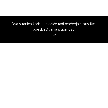
Ova stranica koristi kolačiće radi praćenja statistike i
obezbeđivanja sigurnosti.
OK
O nama
Utrenu.com je nastao u želji da spoji potrošače
kojima je potrebna pomoć i kvalifikovane
profesionalce koji mogu da pruže uslugu.