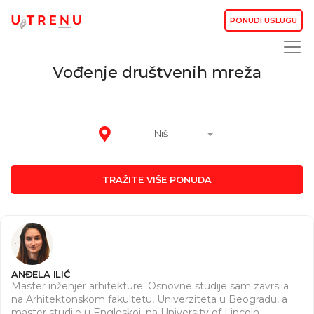
PONUDI USLUGU
Vođenje društvenih mreža
Niš
TRAŽITE VIŠE PONUDA
ANĐELA ILIĆ
Master inženjer arhitekture. Osnovne studije sam zavrsila
na Arhitektonskom fakultetu, Univerziteta u Beogradu, a
master studije u Engleskoj, na University of Lincoln.