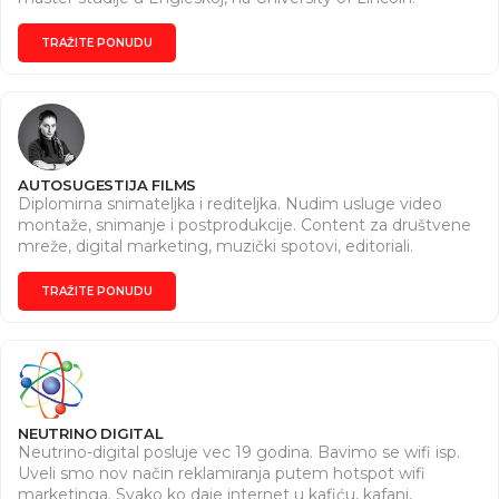
Grafičkim dizajnom se bavim od 18. godine, kroz studije i
razne kurseve. Dizajniram reklamne materijale, vizit kartice,
TRAŽITE PONUDU
sve vrste logo dizajna i slično. Za sve informacije me
možete kontaktirati kako bismo se dogovorili, na 065 877
41 01 ili putem mejla ilicandjela007@gmail.com.
AUTOSUGESTIJA FILMS
Diplomirna snimateljka i rediteljka. Nudim usluge video
montaže, snimanje i postprodukcije. Content za društvene
mreže, digital marketing, muzički spotovi, editoriali.
Pokrivam usluge kraćih formi, eventova, proslava, BTS-a,
reelsova itd.
TRAŽITE PONUDU
NEUTRINO DIGITAL
Neutrino-digital posluje vec 19 godina. Bavimo se wifi isp.
Uveli smo nov način reklamiranja putem hotspot wifi
marketinga. Svako ko daje internet u kafiću, kafani,