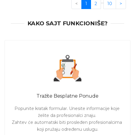
…
<
1
2
10
>
/ cAP XL ac / hAP ac² / hAP ax² / hAP ac³ / L009UiGS-RM
KAKO SAJT FUNKCIONIŠE?
Tražite Besplatne Ponude
Popunite kratak formular. Unesite informacije koje 
želite da profesionalci znaju. 

Zahtev će automatski biti prosleđen profesionalcima 
koji pružaju određenu uslugu.