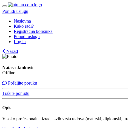
Ponudi uslugu
Naslovna
Kako radi?
Registracija korisnika
Ponudi uslugu
Log in
Nazad
Natasa Jankovic
Offline
Pošaljite poruku
Tražite ponudu
Opis
Visoko profesionalna izrada svih vrsta radova (matirski, diplomski, 