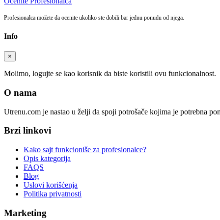
Ocenite Profesionalca
Profesionalca možete da ocenite ukoliko ste dobili bar jednu ponudu od njega.
Info
×
Molimo, logujte se kao korisnik da biste koristili ovu funkcionalnost.
O nama
Utrenu.com je nastao u želji da spoji potrošače kojima je potrebna p
Brzi linkovi
Kako sajt funkcioniše za profesionalce?
Opis kategorija
FAQS
Blog
Uslovi korišćenja
Politika privatnosti
Marketing