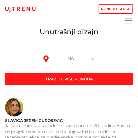
PONUDI USLUGU
Unutrašnji dizajn
Niš
TRAŽITE VIŠE PONUDA
SLAVICA JEREMICUROSEVIC
Ja sam arhitekta sa radnim iskustvom od 20 godina.Bavim
se projektovanjem svih vrsta objekata.Radim idejna
resenja,projekte za gradjevinske dozvole,projekte za