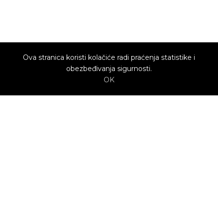
Ova stranica koristi kolačiće radi praćenja statistike i
obezbeđivanja sigurnosti.
OK
O nama
Utrenu.com je nastao u želji da spoji potrošače
kojima je potrebna pomoć i kvalifikovane