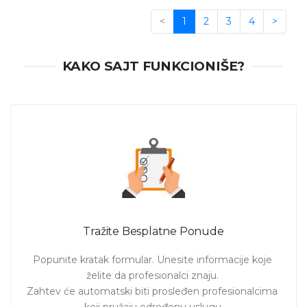
<
1
2
3
4
>
KAKO SAJT FUNKCIONIŠE?
Tražite Besplatne Ponude
Popunite kratak formular. Unesite informacije koje 
želite da profesionalci znaju. 

Zahtev će automatski biti prosleđen profesionalcima 
koji pružaju određenu uslugu.