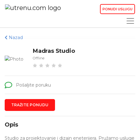
PONUDI USLUGU
Nazad
Madras Studio
Offline
Pošaljite poruku
TRAŽITE PONUDU
Opis
Studio za projektovanje i dizajn eneterijera. Pružamo usluge