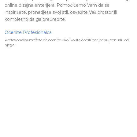
online dizajna enterijera. Pomoćićemo Vam da se
inspirišete, pronadjete svoj stil, osvežite Vaš prostor ili
kompletno da ga preuredite.
Ocenite Profesionalca
Profesionalca možete da ocenite ukoliko ste dobili bar jednu ponudu od
njega.