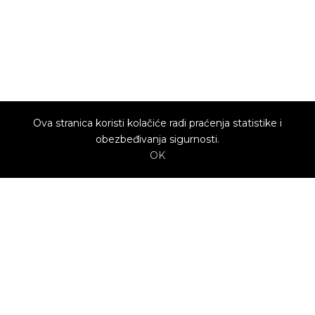
Ova stranica koristi kolačiće radi praćenja statistike i
obezbeđivanja sigurnosti.
OK
O nama