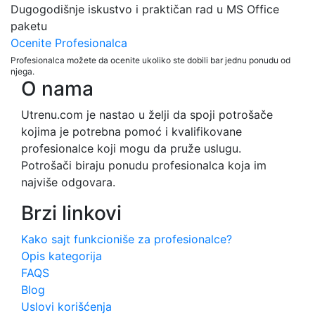
Dugogodišnje iskustvo i praktičan rad u MS Office
paketu
Ocenite Profesionalca
Profesionalca možete da ocenite ukoliko ste dobili bar jednu ponudu od
njega.
O nama
Utrenu.com je nastao u želji da spoji potrošače
kojima je potrebna pomoć i kvalifikovane
profesionalce koji mogu da pruže uslugu.
Potrošači biraju ponudu profesionalca koja im
najviše odgovara.
Brzi linkovi
Kako sajt funkcioniše za profesionalce?
Opis kategorija
FAQS
Blog
Uslovi korišćenja