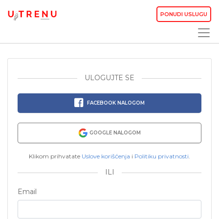
PONUDI USLUGU
ULOGUJTE SE
FACEBOOK NALOGOM
GOOGLE NALOGOM
Klikom prihvatate
Uslove korišćenja
i
Politiku privatnosti
.
ILI
Email