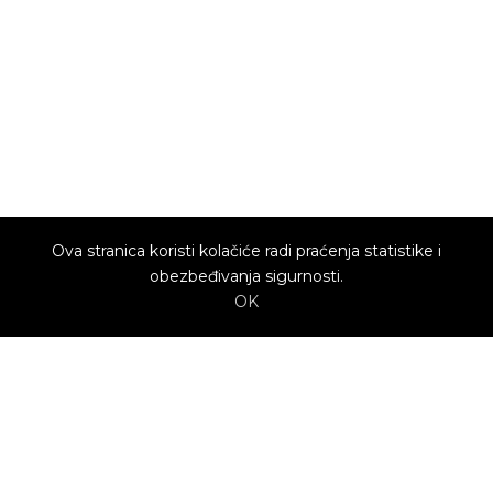
Ova stranica koristi kolačiće radi praćenja statistike i
obezbeđivanja sigurnosti.
OK