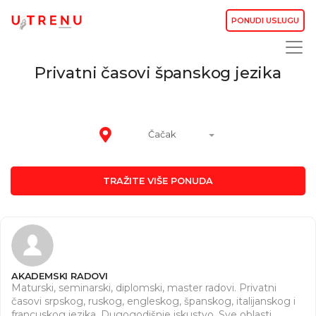
PONUDI USLUGU
Privatni časovi španskog jezika
Čačak
TRAŽITE VIŠE PONUDA
AKADEMSKI RADOVI
Maturski, seminarski, diplomski, master radovi. Privatni
časovi srpskog, ruskog, engleskog, španskog, italijanskog i
francuskog jezika. Dugogodišnje iskustvo. Sve oblasti.