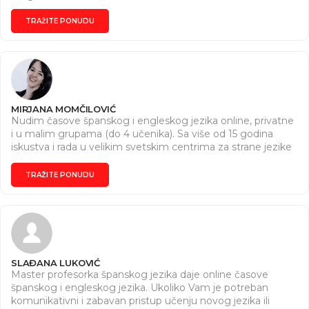
TRAŽITE PONUDU
MIRJANA MOMČILOVIĆ
Nudim časove španskog i engleskog jezika online, privatne
i u malim grupama (do 4 učenika). Sa više od 15 godina
iskustva i rada u velikim svetskim centrima za strane jezike
u Argentini i Srbiji, najviše koristim konverzacijsku metodu
uz koju od prvog časa imate rezultate i počinjete da
TRAŽITE PONUDU
komunicirate na željenom jeziku. Po potrebi radim i
pripremu za međunarodne sertifikate. Časovi španskog
uključuju gostovanje kolega iz Argentine . Živela sam
godinama u Argentini, a kako španski tako i engleski jezik
svakodnevno koristim i poslovno i privatno.
SLAĐANA LUKOVIĆ
Master profesorka španskog jezika daje online časove
španskog i engleskog jezika. Ukoliko Vam je potreban
komunikativni i zabavan pristup učenju novog jezika ili