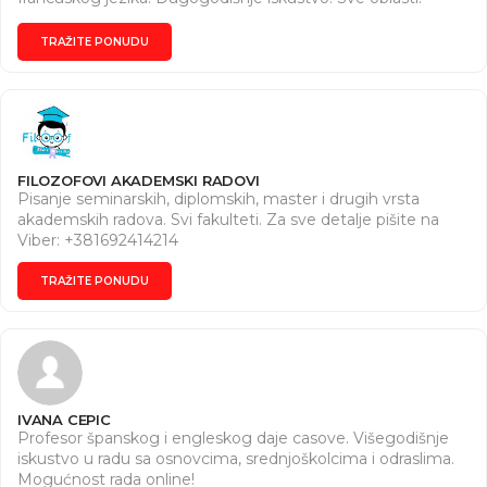
Dogovor za vreme i cene. Pišite nam na Instagram (
https://www.instagram.com/seminarski2010?
TRAŽITE PONUDU
igsh=MWxzZmZxazB3OThvMw== ) ili na e-mail
(akademskirad2010@gmail.com).
FILOZOFOVI AKADEMSKI RADOVI
Pisanje seminarskih, diplomskih, master i drugih vrsta
akademskih radova. Svi fakulteti. Za sve detalje pišite na
Viber: +381692414214
TRAŽITE PONUDU
IVANA CEPIC
Profesor španskog i engleskog daje casove. Višegodišnje
iskustvo u radu sa osnovcima, srednjoškolcima i odraslima.
Mogućnost rada online!