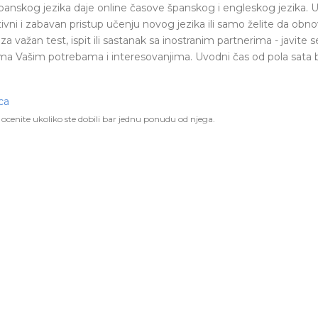
panskog jezika daje online časove španskog i engleskog jezika. 
ni i zabavan pristup učenju novog jezika ili samo želite da obno
a važan test, ispit ili sastanak sa inostranim partnerima - javite
ema Vašim potrebama i interesovanjima. Uvodni čas od pola sata 
ca
ocenite ukoliko ste dobili bar jednu ponudu od njega.