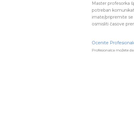
Master profesorka š
potreban komunikativ
imate/pripremite se z
osmisliti časove pr
Ocenite Profesional
Profesionalca možete da 