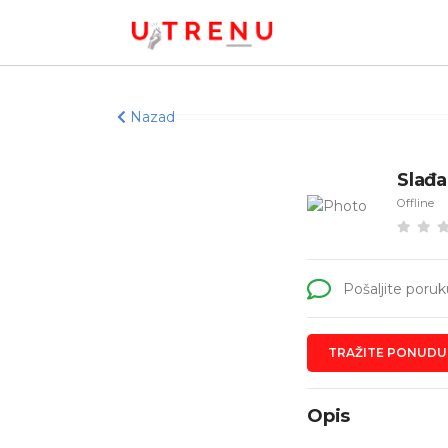
Nazad
Slađa
Offline
Pošaljite poruk
TRAŽITE PONUDU
Opis