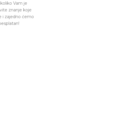
Ukoliko Vam je
vite znanje koje
 se i zajedno ćemo
besplatan!