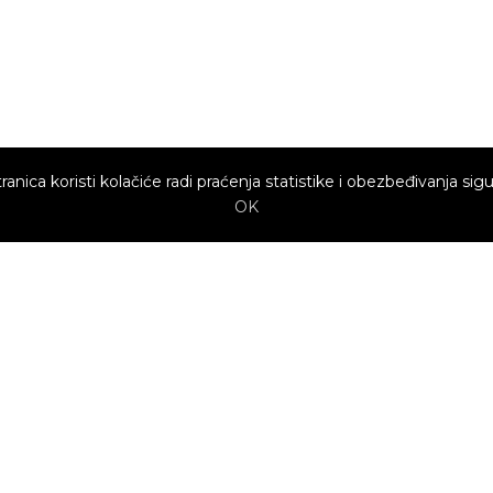
ranica koristi kolačiće radi praćenja statistike i obezbeđivanja sigu
OK
Brzi linkovi
Marketing
Kako sajt
Baneri
funkcioniše za
profesionalce?