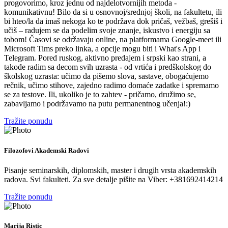
progovorimo, kroz jednu od najdelotvornijih metoda -
komunikativnu! Bilo da si u osnovnoj/srednjoj školi, na fakultetu, ili
bi hteo/la da imaš nekoga ko te podržava dok pričaš, vežbaš, grešiš i
učiš – radujem se da podelim svoje znanje, iskustvo i energiju sa
tobom! Časovi se održavaju online, na platformama Google-meet ili
Microsoft Tims preko linka, a opcije mogu biti i What's App i
Telegram. Pored ruskog, aktivno predajem i srpski kao strani, a
takođe radim sa decom svih uzrasta - od vrtića i predškolskog do
školskog uzrasta: učimo da pišemo slova, sastave, obogaćujemo
rečnik, učimo stihove, zajedno radimo domaće zadatke i spremamo
se za testove. Ili, ukoliko je to zahtev - pričamo, družimo se,
zabavljamo i podržavamo na putu permanentnog učenja!:)
Tražite ponudu
Filozofovi Akademski Radovi
Pisanje seminarskih, diplomskih, master i drugih vrsta akademskih
radova. Svi fakulteti. Za sve detalje pišite na Viber: +381692414214
Tražite ponudu
Marija Ristic