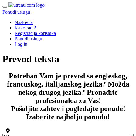
Ponudi uslugu
Naslovna
Kako radi?
Registracija korisnika
Ponudi uslugu
Log in
Prevod teksta
Potreban Vam je prevod sa engleskog,
francuskog, italijanskog jezika?
Možda
nekog drugog jezika? Pronađite
profesionalca za Vas!
Pošaljite zahtev i pogledajte ponude!
Izaberite najbolju ponudu!