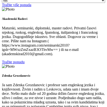
Tražite više ponuda
Akademski Radovi
Maturski, seminarski, diplomski, master radovi. Privatni časovi
srpskog, ruskog, engleskog, španskog, italijanskog i francuskog
jezika. Dugogodišnje iskustvo. Sve oblasti. Dogovor za vreme i
cene. Pišite nam na Instagram (
https://www.instagram.com/seminarski2010?
igsh=MWxzZmZxazB3OThvMw== ) ili na e-mail
(akademskirad2010@gmail.com).
Tražite ponudu
Zdenka Grozdanovic
Ja sam Zdenka Grozdanovic i profesor sam engleskog jezika i
književnosti. Živim i radim u Leskovcu, udata sam i imam dvoje
dece. Nešto malo duže od 20 godina držim časove engleskog jezika,
uživo i online, za sve nivoe i uzraste. Podjednako dugo sam radila,
kako sa polaznicima mlađeg uzrasta, tako i sa svim kandidatima koji
su se pripremali za polaganje Cambridge ispita svih nivoa, kao i