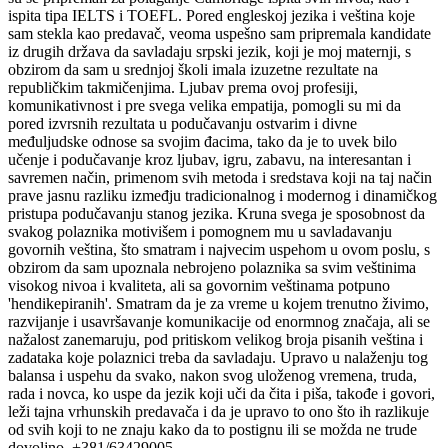
ispita tipa IELTS i TOEFL. Pored engleskoj jezika i veština koje
sam stekla kao predavač, veoma uspešno sam pripremala kandidate
iz drugih država da savladaju srpski jezik, koji je moj maternji, s
obzirom da sam u srednjoj školi imala izuzetne rezultate na
republičkim takmičenjima. Ljubav prema ovoj profesiji,
komunikativnost i pre svega velika empatija, pomogli su mi da
pored izvrsnih rezultata u podučavanju ostvarim i divne
međuljudske odnose sa svojim đacima, tako da je to uvek bilo
učenje i podučavanje kroz ljubav, igru, zabavu, na interesantan i
savremen način, primenom svih metoda i sredstava koji na taj način
prave jasnu razliku izmeđju tradicionalnog i modernog i dinamičkog
pristupa podučavanju stanog jezika. Kruna svega je sposobnost da
svakog polaznika motivišem i pomognem mu u savladavanju
govornih veština, što smatram i najvecim uspehom u ovom poslu, s
obzirom da sam upoznala nebrojeno polaznika sa svim veštinima
visokog nivoa i kvaliteta, ali sa govornim veštinama potpuno
'hendikepiranih'. Smatram da je za vreme u kojem trenutno živimo,
razvijanje i usavršavanje komunikacije od enormnog značaja, ali se
nažalost zanemaruju, pod pritiskom velikog broja pisanih veština i
zadataka koje polaznici treba da savladaju. Upravo u nalaženju tog
balansa i uspehu da svako, nakon svog uloženog vremena, truda,
rada i novca, ko uspe da jezik koji uči da čita i piša, takođe i govori,
leži tajna vrhunskih predavača i da je upravo to ono što ih razlikuje
od svih koji to ne znaju kako da to postignu ili se možda ne trude
dovoljno. +381/63429005