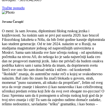
Tražite ponudu
Jovana Čarapić
O meni: Ja sam Jovana, diplomirani filolog ruskog jezika i
književnosti. Sa ruskim sam se prvi put susrela 2020. kao brucoš
Filozofskog fakulteta u Nišu, da bih četiri godine kasnije diplomirala
kao student generacije. Od te iste 2024. nalazim se u Rusiji, na
studijama magistrature jednog od naprestižnijih univerziteta u
Moskvi. Sama sam iskusila sve faze učenja ruskog - od apsolutnog
početnika na nivou A0, do nekoga ko je sada najsrećniji kada ceo
dan ne progovori maternji jezik. Jako me privlači da budem onakva
podrška kakvu sam i sama želela da imam, da doprinesem svetu
šireći sve ono što sam dosad stekla i stičem - od konkretnih
"školskih" znanja, do autentične ruske reči u kojoj se svakodnevno
nalazim. Baš zato što znam šta znači blokada u govoru, strah,
momenat "puno razumem, ali nikako da propričam", želim od sveg
srca da svoje znanje i iskustvo (i kao nastavnika i kao celoživotnog
učenika) predam svima koji žele da svoj svet obogate по-русски! O
času: Spremna sam da ti pomognem u učenju ruskog koji god da je
tvoj nivo znanja i cilj! Tu sam da zajedno radimo domaće zadatke,
rešimo nedoumice, savladamo "tešku" gramatiku, i kao bonus –