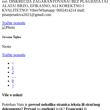
sve. DISKRECIJA ZAGARANTOVANA! BEZ PLAGIJATA I AI
ALATA! BRZO, EFIKASNO, ALI KOREKTNO I
KVALITETNO! Viber/Whatsapp: 0692414214 mail:
pisanjeradova2021@gmail.com
Tražite ponudu
Jovana Šipka
Nesto
Tražite ponudu
<
1
2
…
8
>
Više o usluzi
Potreban Vam je
prevod nekoliko stranica teksta ili stručnog
dokumenta? Prevod
na
engleski
jezik?
Francuski
ili