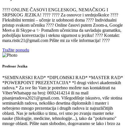
???? ONLINE ČASOVI ENGLESKOG, NEMAČKOG I
SRPSKOG JEZIKA! ???? ???? Za osnovce i srednjoškolce ????
Fleksibilni termini – učenje iz udobnosti doma ???? Individualni
pristup svakom učeniku ???? Online časovi putem Zoom-a, Google
Meet-a ili Skype-a ✨ Pomažem učenicima da savladaju gramatiku,
poboljšaju konverzaciju i steknu sigurnost u jeziku! ???? Kontakt:
mara.ristic21@gmail.com Pišite mi za više informacija! ????
Tražite ponudu
Profesor Jezika
*SEMINARSKI RAD* *DIPLOMSKI RAD* *MASTER RAD*
*POWERPOINT PREZENTACIJA* *I drugi vidovi akademskih
radova.* Za sve što Vam je potrebno možete nas kontaktirati na
Viber/Whatsapp na broj: 0692414214 ili na mail
pisanjeradova2021@gmail.com. Višegodišnje iskustvo, više stotina
seminarskih radova, nekoliko desetina diplomskih i master i
nebrojeno mnogo prezentacija i drugih radova iz najrazličitijih
oblasti. Nas je nekoliko u timu, svi smo po zvanju master neke
nauke (filologije, medicine, tehnologije...), tako da "pokrivamo"
mnoge oblasti. Pišite nam slobodno, dogovaramo se lako i brzo za