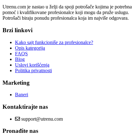
Utrenu.com je nastao u želji da spoji potrošače kojima je potrebna
pomoć i kvalifikovane profesionalce koji mogu da pruže uslugu.
Potrošači biraju ponudu profesionalca koja im najviše odgovara.
Brzi linkovi
Kako sajt funkcioniše za profesionalce?
Opis kategorija
FAQS
Blog
Uslovi korišćenja
Politika privatnosti
Marketing
Baneri
Kontaktirajte nas
support@utrenu.com
Pronađite nas