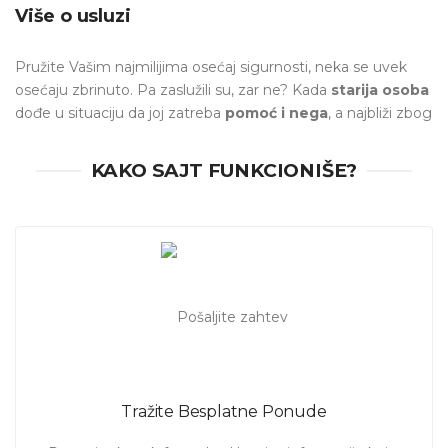
Više o usluzi
Pružite Vašim najmilijima osećaj sigurnosti, neka se uvek
osećaju zbrinuto. Pa zaslužili su, zar ne? Kada
starija osoba
dođe u situaciju da joj zatreba
pomoć i nega
, a najbliži zbog
posla i svakodnevnih obaveza, ne mogu biti uz nju sve
vreme, potrebno je zatražiti
dodatnu pomoć
.
KAKO SAJT FUNKCIONIŠE?
Tražite pouzdanu osobu
u Beogradu
za
povremenu
pomoć pri čuvanju bake ili deke?
Sigurni smo da ćete na
našem sajtu pronaći profesionalca za Vas.
U zahtevu
napišite šta Vam je potrebno i uskoro ćete dobiti ponude od
profesionalaca koji su spremni da Vam pomognu.
Tražite Besplatne Ponude