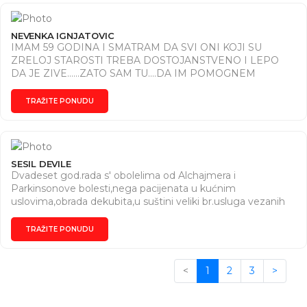
NEVENKA IGNJATOVIC
IMAM 59 GODINA I SMATRAM DA SVI ONI KOJI SU
ZRELOJ STAROSTI TREBA DOSTOJANSTVENO I LEPO
DA JE ZIVE......ZATO SAM TU....DA IM POMOGNEM
SVOJIM ZNANJEM I LJUBAVLJUAPREMA COVEKU
TRAŽITE PONUDU
SESIL DEVILE
Dvadeset god.rada s' obolelima od Alchajmera i
Parkinsonove bolesti,nega pacijenata u kućnim
uslovima,obrada dekubita,u suštini veliki br.usluga vezanih
za med.deo rada.
TRAŽITE PONUDU
<
1
2
3
>