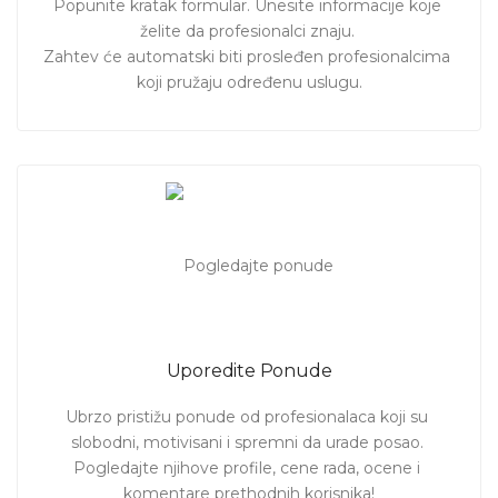
Popunite kratak formular. Unesite informacije koje 
želite da profesionalci znaju. 

Zahtev će automatski biti prosleđen profesionalcima 
koji pružaju određenu uslugu.
Uporedite Ponude
Ubrzo pristižu ponude od profesionalaca koji su 
slobodni, motivisani i spremni da urade posao. 
Pogledajte njihove profile, cene rada, ocene i 
komentare prethodnih korisnika!