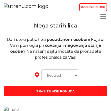
PONUDI USLUGU
Nega starih lica
Da li ste u potraži za
pouzdanom osobom
koja bi
Vam pomogla pri
čuvanju i negovanju
starije
osobe
? Na našem sajtu možete da pronađete
profesionalca za Vas!
TRAŽITE VIŠE PONUDA