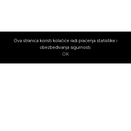
Ova stranica koristi kolačiće radi praćenja statistike i
obezbeđivanja sigurnosti.
OK
O nama
Utrenu.com je nastao u želji da spoji potrošače