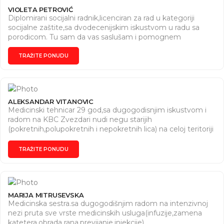
VIOLETA PETROVIĆ
Diplomirani socijalni radnik,licenciran za rad u kategoriji
socijalne zaštite,sa dvodecenijskim iskustvom u radu sa
porodicom. Tu sam da vas saslušam i pomognem
TRAŽITE PONUDU
ALEKSANDAR VITANOVIC
Medicinski tehnicar 29 god,sa dugogodisnjim iskustvom i
radom na KBC Zvezdari nudi negu starijih
(pokretnih,polupokretnih i nepokretnih lica) na celoj teritoriji
grada Beograda. Davanje Intravenozne,intramuskulaturne i
oralne terapije.
TRAŽITE PONUDU
MARIJA MITRUSEVSKA
Medicinska sestra.sa dugogodišnjim radom na intenzivnoj
nezi pruta sve vrste medicinskih usluga(infuzije,zamena
katetera,obrada rana,previjanje,injekcije)