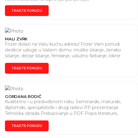
TRAŽITE PONUDU
MALI ZVRK
Frizer dolazi na Vašu kućnu adresu! Frizer Vam ponudi
sledeće usluge u Vašem domu: muško šišanje, žensko
šišanje, dečije šišanje, feniranje, uslužno farbanje, lokne
presom i još mnogo toga. ___________ 061 2636441
__________ UVEK DOSTUPNE FRIZERSKE USLUGE !
TRAŽITE PONUDU
GORDANA RODIĆ
Kvalitetno i u predviđenom roku: Seminarski, maturski,
diplomski, specijalistički i drugi radovi PP prezentacije
Tehnička obrada Prebacivanje u PDF Popis literature,
ubacivanje fusnota/endnota, ... ... I ostalo po dogovoru
Dugogodišnje iskustvo i praktičan rad u MS Office paketu
TRAŽITE PONUDU