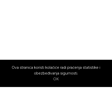
Ova stranica koristi kolačiće radi praćenja statistike i
obezbeđivanja sigurnosti.
OK