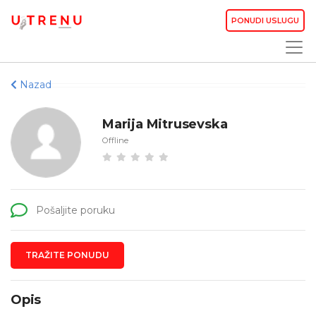
PONUDI USLUGU
Nazad
Marija Mitrusevska
Offline
Pošaljite poruku
TRAŽITE PONUDU
Opis