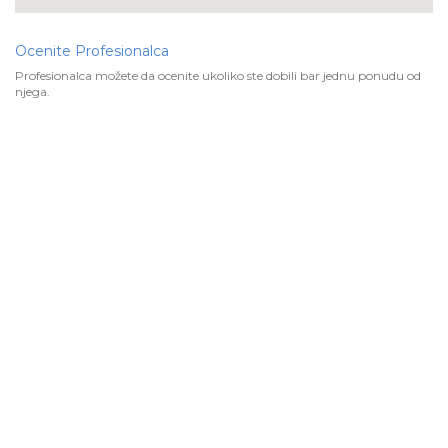
Ocenite Profesionalca
Profesionalca možete da ocenite ukoliko ste dobili bar jednu ponudu od
njega.