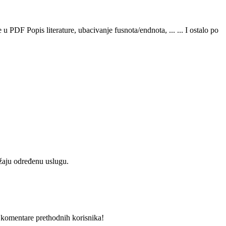
 PDF Popis literature, ubacivanje fusnota/endnota, ... ... I ostalo po
užaju određenu uslugu.
i komentare prethodnih korisnika!