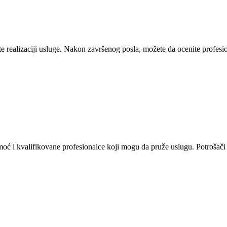
 realizaciji usluge. Nakon završenog posla, možete da ocenite profesion
omoć i kvalifikovane profesionalce koji mogu da pruže uslugu. Potrošači