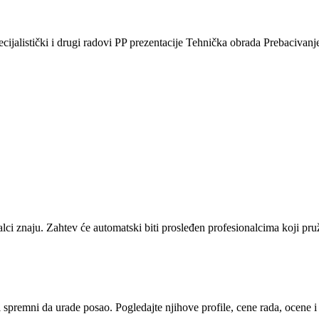
ijalistički i drugi radovi PP prezentacije Tehnička obrada Prebacivanje u
alci znaju. Zahtev će automatski biti prosleđen profesionalcima koji pr
i spremni da urade posao. Pogledajte njihove profile, cene rada, ocene 