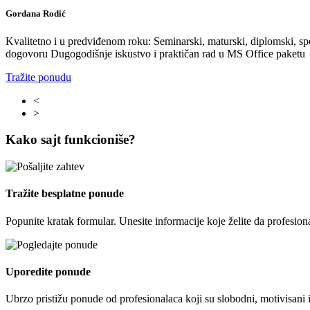
Gordana Rodić
Kvalitetno i u predviđenom roku: Seminarski, maturski, diplomski, spec
dogovoru Dugogodišnje iskustvo i praktičan rad u MS Office paketu
Tražite ponudu
<
>
Kako sajt funkcioniše?
Tražite besplatne ponude
Popunite kratak formular. Unesite informacije koje želite da profesion
Uporedite ponude
Ubrzo pristižu ponude od profesionalaca koji su slobodni, motivisani 