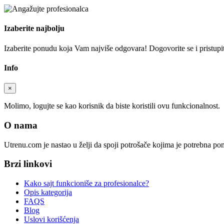
Izaberite najbolju
Izaberite ponudu koja Vam najviše odgovara! Dogovorite se i pristupite
Info
×
Molimo, logujte se kao korisnik da biste koristili ovu funkcionalnost.
O nama
Utrenu.com je nastao u želji da spoji potrošače kojima je potrebna p
Brzi linkovi
Kako sajt funkcioniše za profesionalce?
Opis kategorija
FAQS
Blog
Uslovi korišćenja