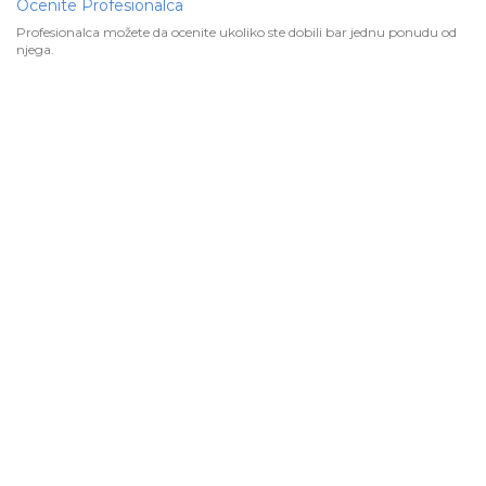
Ocenite Profesionalca
Profesionalca možete da ocenite ukoliko ste dobili bar jednu ponudu od
njega.