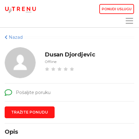
PONUDI USLUGU
Nazad
Dusan Djordjevic
Offline
Pošaljite poruku
TRAŽITE PONUDU
Opis