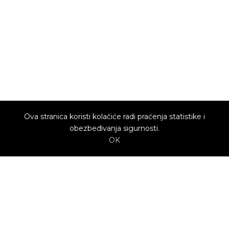
Ova stranica koristi kolačiće radi praćenja statistike i
obezbeđivanja sigurnosti.
OK