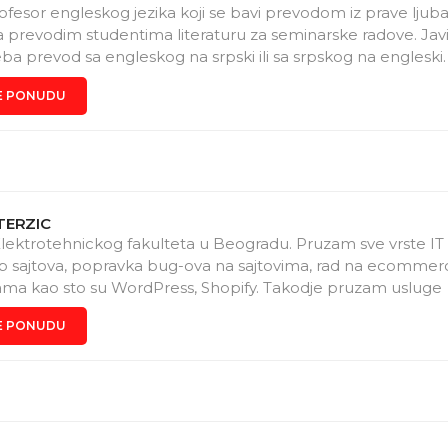
ofesor engleskog jezika koji se bavi prevodom iz prave ljuba
prevodim studentima literaturu za seminarske radove. Javi
ba prevod sa engleskog na srpski ili sa srpskog na engleski.
E PONUDU
TERZIC
lektrotehnickog fakulteta u Beogradu. Pruzam sve vrste IT 
b sajtova, popravka bug-ova na sajtovima, rad na ecommer
ma kao sto su WordPress, Shopify. Takodje pruzam usluge
ja racunara, popravka elektricnih uredjaja, itd.
E PONUDU