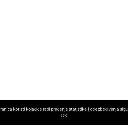
ranica koristi kolačiće radi praćenja statistike i obezbeđivanja sigu
OK