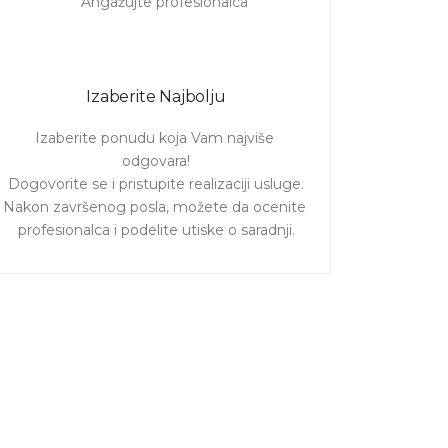
Izaberite Najbolju
Izaberite ponudu koja Vam najviše 
odgovara!

Dogovorite se i pristupite realizaciji usluge.

Nakon završenog posla, možete da ocenite 
profesionalca i podelite utiske o saradnji.