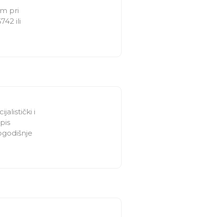
em pri
42 ili
alistički i
pis
gogodišnje