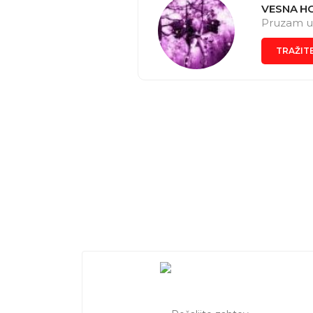
VESNA H
Pruzam us
TRAŽIT