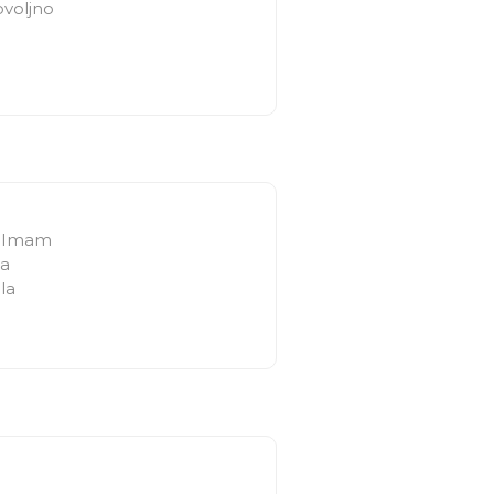
ovoljno
a. Imam
na
la