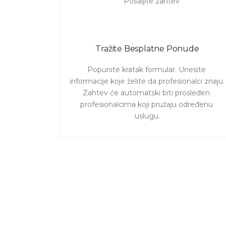
Tražite Besplatne Ponude
Popunite kratak formular. Unesite 
informacije koje želite da profesionalci znaju. 

Zahtev će automatski biti prosleđen 
profesionalcima koji pružaju određenu 
uslugu.