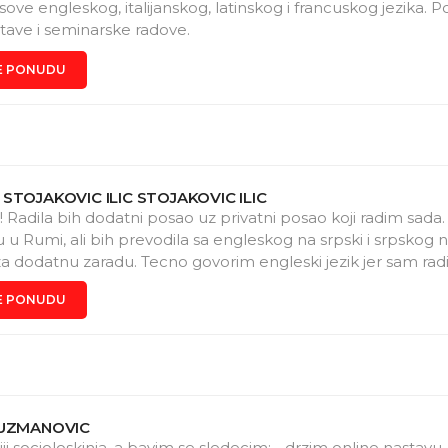
ove engleskog, italijanskog, latinskog i francuskog jezika. P
tave i seminarske radove.
E PONUDU
STOJAKOVIC ILIC STOJAKOVIC ILIC
! Radila bih dodatni posao uz privatni posao koji radim sad
u u Rumi, ali bih prevodila sa engleskog na srpski i srpskog 
za dodatnu zaradu. Tecno govorim engleski jezik jer sam radi
u inostranstvu i aktivno se sluzila engleskim. Snezana Ilic
E PONUDU
KUZMANOVIC
ji socioloskinja, a bavim se sledecim: - drzim online nastavu