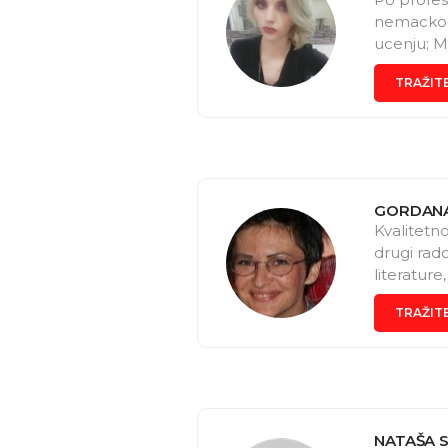
nemackog 
ucenju; M
ovde, a z
TRAŽIT
GORDANA
Kvalitetno
drugi rad
literature
iskustvo 
TRAŽIT
NATAŠA 