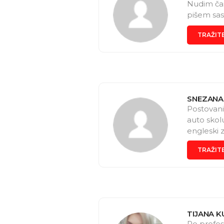
Nudim čas
pišem sas
TRAŽIT
SNEZANA 
Postovani
auto skol
engleski 
godinama 
TRAŽIT
TIJANA 
Po profesi