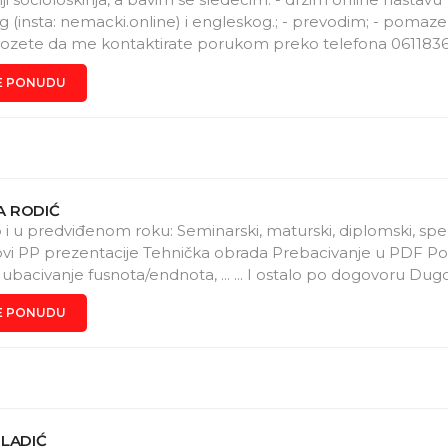
(insta: nemacki.online) i engleskog.; - prevodim; - pomaz
ozete da me kontaktirate porukom preko telefona 06118367
atim bismo zakazali vreme poziva.
E PONUDU
 RODIĆ
 i u predviđenom roku: Seminarski, maturski, diplomski, specij
ovi PP prezentacije Tehnička obrada Prebacivanje u PDF Po
, ubacivanje fusnota/endnota, ... ... I ostalo po dogovoru Du
i praktičan rad u MS Office paketu
E PONUDU
SLADIĆ