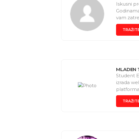
Iskusni pr
Godinama 
vam zatre
TRAŽIT
MLADEN 
Student E
izrada we
platforma
servisiran
TRAŽIT