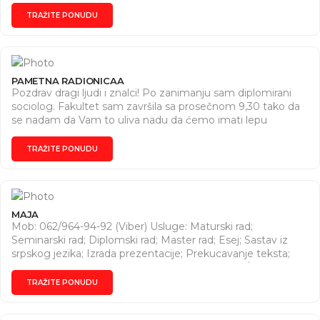
TRAŽITE PONUDU
PAMETNA RADIONICAA
Pozdrav dragi ljudi i znalci! Po zanimanju sam diplomirani
sociolog. Fakultet sam završila sa prosečnom 9,30 tako da
se nadam da Vam to uliva nadu da ćemo imati lepu
saradnju. Imam višegodišnje iskustvo u pisanju radova iz
različitih oblasti društvenih nauka. Takođe, imam iskustva u
TRAŽITE PONUDU
pisanju projekata i anektnih istraživanja ukoliko su Vam
potrebni istraživački radovi. Ukoliko Vam treba moja pomoć
u pisanju, biće mi drago da ostvarimo saradnju.
MAJA
Mob: 062/964-94-92 (Viber) Usluge: Maturski rad;
Seminarski rad; Diplomski rad; Master rad; Esej; Sastav iz
srpskog jezika; Izrada prezentacije; Prekucavanje teksta;
Tehnička obrada teksta; Konvertovanje teksta (Ćirilica-
Latinica, Word-Pdf, Jpg-Pdf); Pisanje Cv za posao; Prevod
TRAŽITE PONUDU
stranih jezika (engleski, nemački, francuski, ruski, mađarski,
španski, italijanski itd). Kontakt: Mob: 062/964-94-92 (Viber)