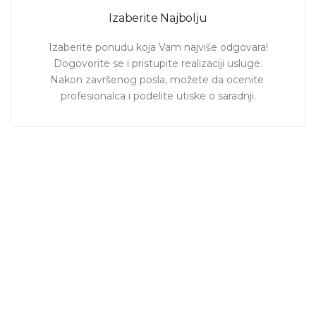
Izaberite Najbolju
Izaberite ponudu koja Vam najviše odgovara!

Dogovorite se i pristupite realizaciji usluge.

Nakon završenog posla, možete da ocenite 
profesionalca i podelite utiske o saradnji.