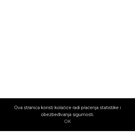
Ova stranica koristi kolačiće radi praćenja statistike i
obezbeđivanja sigurnosti.
OK