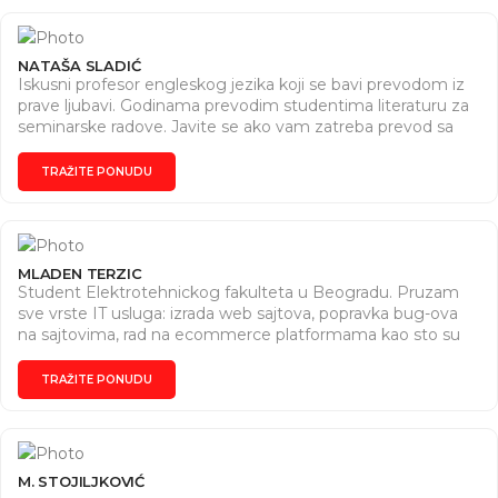
NATAŠA SLADIĆ
Iskusni profesor engleskog jezika koji se bavi prevodom iz
prave ljubavi. Godinama prevodim studentima literaturu za
seminarske radove. Javite se ako vam zatreba prevod sa
engleskog na srpski ili sa srpskog na engleski.
TRAŽITE PONUDU
MLADEN TERZIC
Student Elektrotehnickog fakulteta u Beogradu. Pruzam
sve vrste IT usluga: izrada web sajtova, popravka bug-ova
na sajtovima, rad na ecommerce platformama kao sto su
WordPress, Shopify. Takodje pruzam usluge servisiranja
racunara, popravka elektricnih uredjaja, itd.
TRAŽITE PONUDU
M. STOJILJKOVIĆ